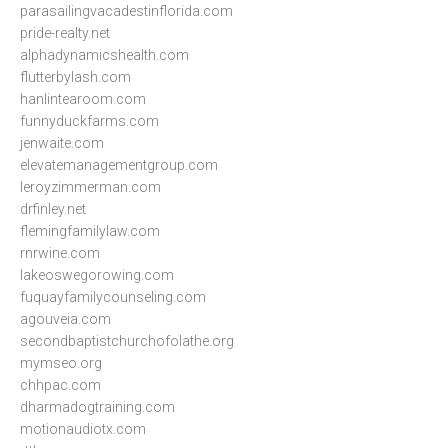
parasailingvacadestinflorida.com
pride-realty.net
alphadynamicshealth.com
flutterbylash.com
hanlintearoom.com
funnyduckfarms.com
jenwaite.com
elevatemanagementgroup.com
leroyzimmerman.com
drfinley.net
flemingfamilylaw.com
rnrwine.com
lakeoswegorowing.com
fuquayfamilycounseling.com
agouveia.com
secondbaptistchurchofolathe.org
mymseo.org
chhpac.com
dharmadogtraining.com
motionaudiotx.com