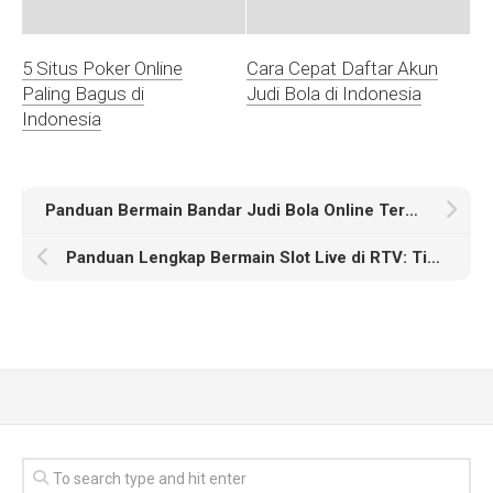
5 Situs Poker Online
Cara Cepat Daftar Akun
Paling Bagus di
Judi Bola di Indonesia
Indonesia
Panduan Bermain Bandar Judi Bola Online Terbaik di Indonesia
Panduan Lengkap Bermain Slot Live di RTV: Tips dan Trik Menang