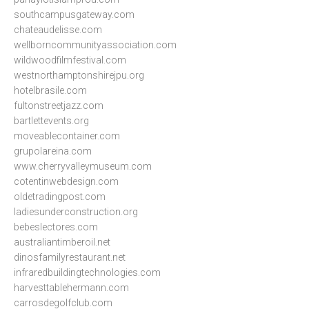
southcampusgateway.com
chateaudelisse.com
wellborncommunityassociation.com
wildwoodfilmfestival.com
westnorthamptonshirejpu.org
hotelbrasile.com
fultonstreetjazz.com
bartlettevents.org
moveablecontainer.com
grupolareina.com
www.cherryvalleymuseum.com
cotentinwebdesign.com
oldetradingpost.com
ladiesunderconstruction.org
bebeslectores.com
australiantimberoil.net
dinosfamilyrestaurant.net
infraredbuildingtechnologies.com
harvesttablehermann.com
carrosdegolfclub.com