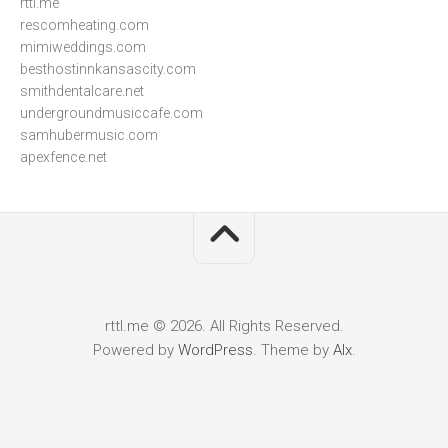
rttl.me
rescomheating.com
mimiweddings.com
besthostinnkansascity.com
smithdentalcare.net
undergroundmusiccafe.com
samhubermusic.com
apexfence.net
rttl.me © 2026. All Rights Reserved.
Powered by
WordPress
. Theme by
Alx
.