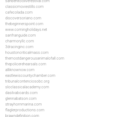
sanbenitoolivefestival.com
classicmoviestills.com
cafecolada.com
discoversoriano.com
thebeginnerspoint.com
www.comingholidays.net
sanfranguide.com
charmoryllc.com
3dracinginc.com
houstoncriticalmass.com
themostdangerousanimalofall.com
thepolicerehearsals.com
alliknownow.com
eastlewiscountychamber.com
tribunalcontenciosobc.org
sloclassicalacademy.com
dasilvaboards.com
glennabatson.com
strayhornmarina.com
flaglerproductions.com
brawndefinition.com