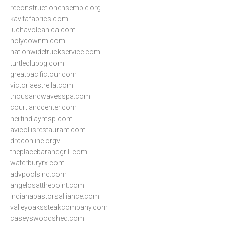
reconstructionensemble.org
kavitafabrics.com
luchavolcanica.com
holycownm.com
nationwidetruckservice.com
turtleclubpg.com
greatpacifictour.com
victoriaestrella.com
thousandwavesspa.com
courtlandcenter.com
neilfindlaymsp.com
avicollisrestaurant.com
drcconline.org
v
theplacebarandgrill.com
waterburyrx.com
advpoolsinc.com
angelosatthepoint.com
indianapastorsalliance.com
valleyoakssteakcompany.com
caseyswoodshed.com