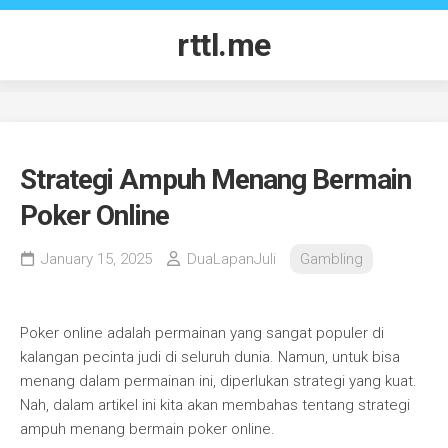
Skip
to
rttl.me
content
Strategi Ampuh Menang Bermain
Poker Online
January 15, 2025
DuaLapanJuli
Gambling
Poker online adalah permainan yang sangat populer di
kalangan pecinta judi di seluruh dunia. Namun, untuk bisa
menang dalam permainan ini, diperlukan strategi yang kuat.
Nah, dalam artikel ini kita akan membahas tentang strategi
ampuh menang bermain poker online.