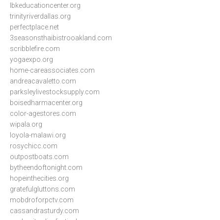
lbkeducationcenter.org
trinityriverdallas.org
perfectplace.net
3seasonsthaibistrooakland.com
scribblefire.com
yogaexpo.org
home-careassociates.com
andreacavaletto.com
parksleylivestocksupply.com
boisedharmacenter.org
color-agestores.com
wipala.org
loyola-malawi.org
rosychicc.com
outpostboats.com
bytheendoftonight.com
hopeinthecities.org
gratefulgluttons.com
mobdroforpctv.com
cassandrasturdy.com