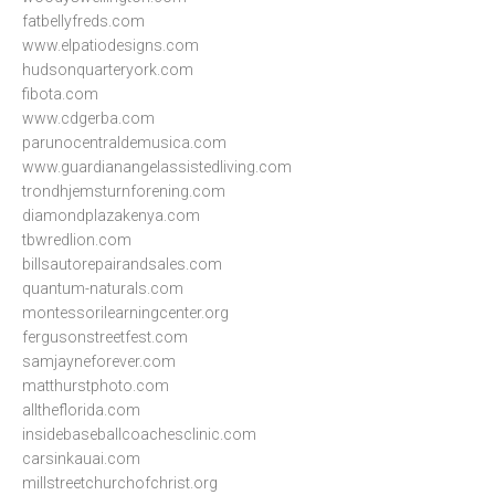
fatbellyfreds.com
www.elpatiodesigns.com
hudsonquarteryork.com
fibota.com
www.cdgerba.com
parunocentraldemusica.com
www.guardianangelassistedliving.com
trondhjemsturnforening.com
diamondplazakenya.com
tbwredlion.com
billsautorepairandsales.com
quantum-naturals.com
montessorilearningcenter.org
fergusonstreetfest.com
samjayneforever.com
matthurstphoto.com
alltheflorida.com
insidebaseballcoachesclinic.com
carsinkauai.com
millstreetchurchofchrist.org