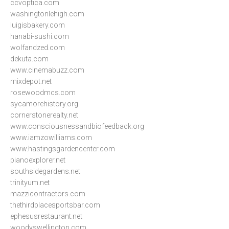
ccvoptica.com
washingtonlehigh.com
luigisbakery.com
hanabi-sushi.com
wolfandzed.com
dekuta.com
www.cinemabuzz.com
mixdepot.net
rosewoodmcs.com
sycamorehistory.org
cornerstonerealty.net
www.consciousnessandbiofeedback.org
www.iamzowilliams.com
www.hastingsgardencenter.com
pianoexplorer.net
southsidegardens.net
trinityum.net
mazzicontractors.com
thethirdplacesportsbar.com
ephesusrestaurant.net
woodyswellington.com