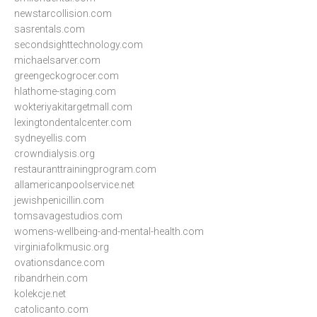
newstarcollision.com
sasrentals.com
secondsighttechnology.com
michaelsarver.com
greengeckogrocer.com
hlathome-staging.com
wokteriyakitargetmall.com
lexingtondentalcenter.com
sydneyellis.com
crowndialysis.org
restauranttrainingprogram.com
allamericanpoolservice.net
jewishpenicillin.com
tomsavagestudios.com
womens-wellbeing-and-mental-health.com
virginiafolkmusic.org
ovationsdance.com
ribandrhein.com
kolekcje.net
catolicanto.com