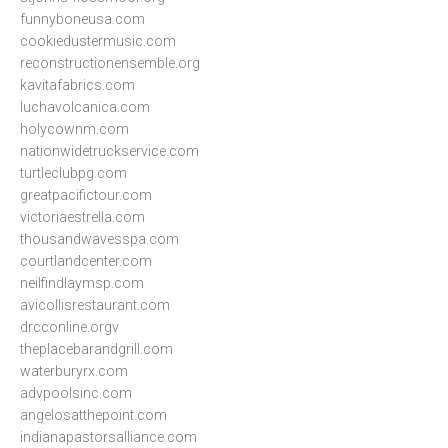
funnyboneusa.com
cookiedustermusic.com
reconstructionensemble.org
kavitafabrics.com
luchavolcanica.com
holycownm.com
nationwidetruckservice.com
turtleclubpg.com
greatpacifictour.com
victoriaestrella.com
thousandwavesspa.com
courtlandcenter.com
neilfindlaymsp.com
avicollisrestaurant.com
drcconline.org
v
theplacebarandgrill.com
waterburyrx.com
advpoolsinc.com
angelosatthepoint.com
indianapastorsalliance.com