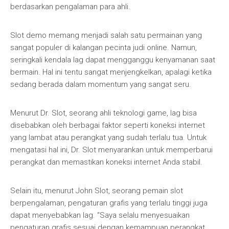
berdasarkan pengalaman para ahli.
Slot demo memang menjadi salah satu permainan yang
sangat populer di kalangan pecinta judi online. Namun,
seringkali kendala lag dapat mengganggu kenyamanan saat
bermain. Hal ini tentu sangat menjengkelkan, apalagi ketika
sedang berada dalam momentum yang sangat seru.
Menurut Dr. Slot, seorang ahli teknologi game, lag bisa
disebabkan oleh berbagai faktor seperti koneksi internet
yang lambat atau perangkat yang sudah terlalu tua. Untuk
mengatasi hal ini, Dr. Slot menyarankan untuk memperbarui
perangkat dan memastikan koneksi internet Anda stabil.
Selain itu, menurut John Slot, seorang pemain slot
berpengalaman, pengaturan grafis yang terlalu tinggi juga
dapat menyebabkan lag. “Saya selalu menyesuaikan
pengaturan grafis sesuai dengan kemampuan perangkat