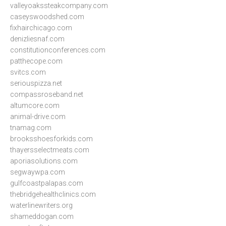
valleyoakssteakcompany.com
caseyswoodshed.com
fixhairchicago.com
denizliesnaf.com
constitutionconferences.com
patthecope.com
svitcs.com
seriouspizza.net
compassroseband.net
altumcore.com
animal-drive.com
tnamag.com
brooksshoesforkids.com
thayersselectmeats.com
aporiasolutions.com
segwaywpa.com
gulfcoastpalapas.com
thebridgehealthclinics.com
waterlinewriters.org
shameddogan.com