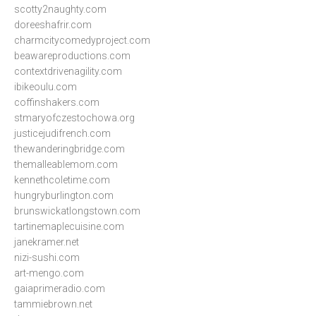
scotty2naughty.com
doreeshafrir.com
charmcitycomedyproject.com
beawareproductions.com
contextdrivenagility.com
ibikeoulu.com
coffinshakers.com
stmaryofczestochowa.org
justicejudifrench.com
thewanderingbridge.com
themalleablemom.com
kennethcoletime.com
hungryburlington.com
brunswickatlongstown.com
tartinemaplecuisine.com
janekramer.net
nizi-sushi.com
art-mengo.com
gaiaprimeradio.com
tammiebrown.net