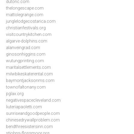
dutonc.com
thelongescape.com
mattolegrange.com
junglelodgecostarica.com
christianfestivals.org
visitcountrykitchen.com
algarve-dolphins.com
alanveingrad.com
ginosonhiggins.com
wutungprinting.com
maritalsettlements.com
milwbikeskaterental.com
baymontjacksonms.com
townofaltonany.com
pglax.org
negativespacecleveland.com
liuteriapaoletti.com
sunriseandgoodpeople.com
chinesedrywallproblem.com
bendthreesistersinn.com
stjohns-flossmoor.org