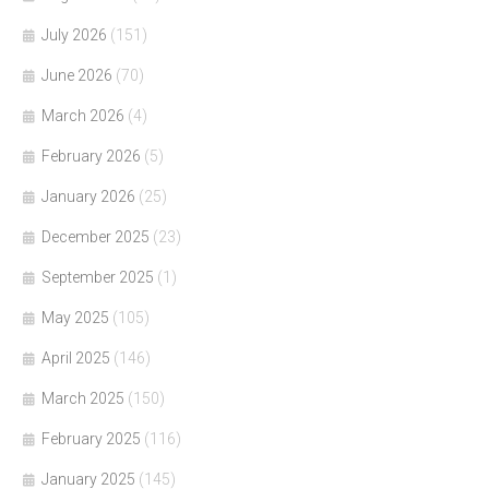
July 2026
(151)
June 2026
(70)
March 2026
(4)
February 2026
(5)
January 2026
(25)
December 2025
(23)
September 2025
(1)
May 2025
(105)
April 2025
(146)
March 2025
(150)
February 2025
(116)
January 2025
(145)