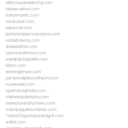
idahosquaredancing.com
tawawcabins.com
folksemantic.com
sardosbar.com
italianvolt.com
berkshirealarmssystems.com
vizslabrewing.com
dralanbittner.com
yannisandlemoni.com
weedpatchgazette.com
kblinc.com
eriesingletrack.com
pamperedpetsnorthport.com
rosiemade.com
tupelodoughnuts.com
olathekidsdentistry.com
hanleyfuneralhomeinc.com
mejorpaquetesorlando.com
1stand10sportsbarandgrill.com
w4btx.com