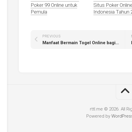
Poker 99 Online untuk
Situs Poker Online
Pemula
Indonesia Tahun 
PREVIOUS
Manfaat Bermain Togel Online bagi Ekonomi dan Hiburan
rttl.me © 2026. All R
Powered by
WordPres