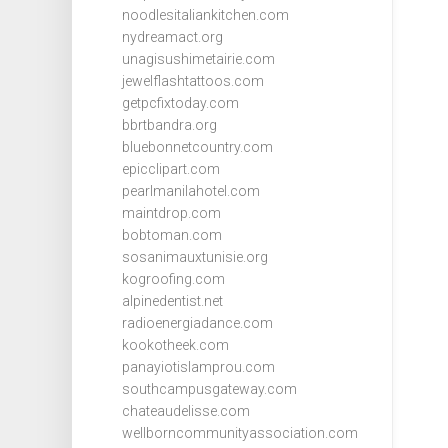
noodlesitaliankitchen.com
nydreamact.org
unagisushimetairie.com
jewelflashtattoos.com
getpcfixtoday.com
bbrtbandra.org
bluebonnetcountry.com
epicclipart.com
pearlmanilahotel.com
maintdrop.com
bobtoman.com
sosanimauxtunisie.org
kogroofing.com
alpinedentist.net
radioenergiadance.com
kookotheek.com
panayiotislamprou.com
southcampusgateway.com
chateaudelisse.com
wellborncommunityassociation.com