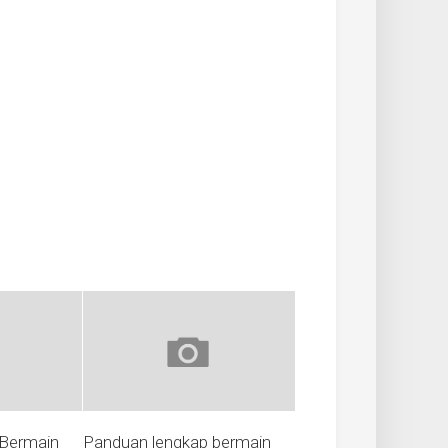
 Bermain
Panduan lengkap bermain