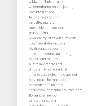
wildwoodfilmfestival.com
westnorthamptonshirejpu.org
hotelbrasile.com
fultonstreetjazz.com
bartlettevents.org
moveablecontainer.com
grupolareina.com
www.cherryvalleymuseum.com
cotentinwebdesign.com
oldetradingpost.com
ladiesunderconstruction.org
bebeslectores.com
australiantimberoil.net
dinosfamilyrestaurant.net
infraredbuildingtechnologies.com
harvesttablehermann.com
carrosdegolfclub.com
energydevelopmentassociates.com
floraandfarmer.com
s3fsolutions.com
brevardbeachhomes.com