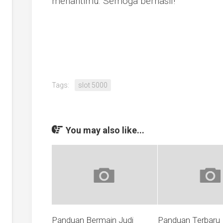
menantimu. Semoga berhasil!
Tags:
slot 5000
You may also like...
Panduan Bermain Judi
Panduan Terbaru