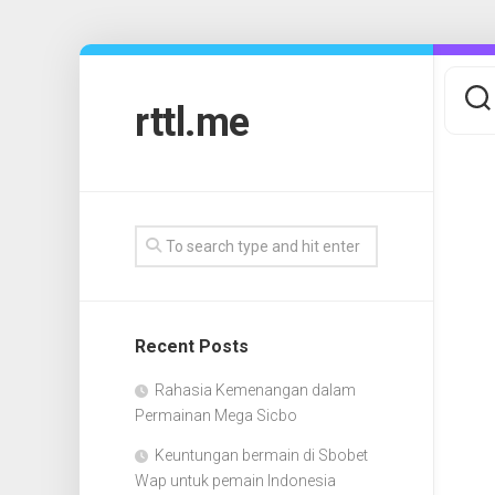
Skip
to
content
rttl.me
Recent Posts
Rahasia Kemenangan dalam
Permainan Mega Sicbo
Keuntungan bermain di Sbobet
Wap untuk pemain Indonesia