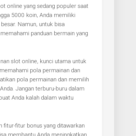
ot online yang sedang populer saat
ngga 5000 koin, Anda memiliki
esar. Namun, untuk bisa
u memahami panduan bermain yang
nan slot online, kunci utama untuk
 memahami pola permainan dan
hatikan pola permainan dan memilih
Anda. Jangan terburu-buru dalam
buat Anda kalah dalam waktu
 fitur-fitur bonus yang ditawarkan
ni bisa membantu Anda meningkatkan