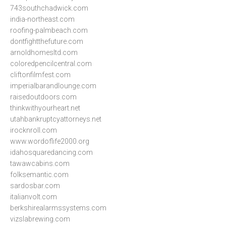
743southchadwick.com
india-northeast.com
roofing-palmbeach.com
dontfightthefuture.com
arnoldhomesltd.com
coloredpencilcentral.com
cliftonfilmfest.com
imperialbarandlounge.com
raisedoutdoors.com
thinkwithyourheart.net
utahbankruptcyattorneys.net
irocknroll.com
www.wordoflife2000.org
idahosquaredancing.com
tawawcabins.com
folksemantic.com
sardosbar.com
italianvolt.com
berkshirealarmssystems.com
vizslabrewing.com