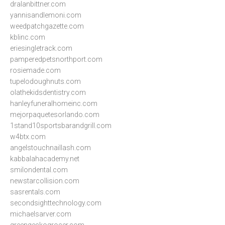
dralanbittner.com
yannisandlemoni.com
weedpatchgazette.com
kblinc.com
eriesingletrack.com
pamperedpetsnorthport.com
rosiemade.com
tupelodoughnuts.com
olathekidsdentistry.com
hanleyfuneralhomeinc.com
mejorpaquetesorlando.com
1stand10sportsbarandgrill.com
w4btx.com
angelstouchnaillash.com
kabbalahacademy.net
smilondental.com
newstarcollision.com
sasrentals.com
secondsighttechnology.com
michaelsarver.com