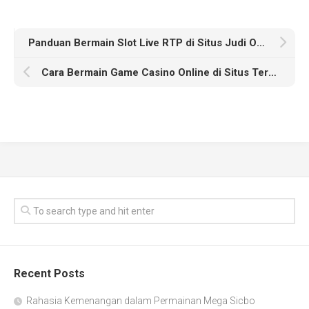
Panduan Bermain Slot Live RTP di Situs Judi Online
Cara Bermain Game Casino Online di Situs Terpopuler
Recent Posts
Rahasia Kemenangan dalam Permainan Mega Sicbo