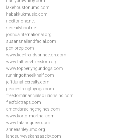
badlydrawntoy.com
lakehoustonumc.com
habakkukmusic.com
nexttonone.net
serenityhbot.net
joshuainternational.org
susansnailandfacial.com
pen-prop.com
www.tigertrendsprinceton.com
www.fathers4freedom.org
www.topperlyngundogs.com
runningoftheelkhalf.com
jeffdunaheerealty.com
peacestrengthyoga.com
freedomfinancialsolutionsinc.com
flexfoldtraps.com
amendsracingengines.com
www.kortormorthai.com
www.fatandqueer.com
anneashleyumc.org
landsurveyskansascity.com