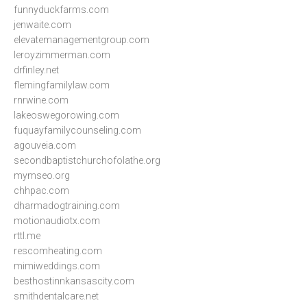
funnyduckfarms.com
jenwaite.com
elevatemanagementgroup.com
leroyzimmerman.com
drfinley.net
flemingfamilylaw.com
rnrwine.com
lakeoswegorowing.com
fuquayfamilycounseling.com
agouveia.com
secondbaptistchurchofolathe.org
mymseo.org
chhpac.com
dharmadogtraining.com
motionaudiotx.com
rttl.me
rescomheating.com
mimiweddings.com
besthostinnkansascity.com
smithdentalcare.net