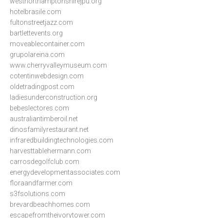
westnorthamptonshirejpu.org
hotelbrasile.com
fultonstreetjazz.com
bartlettevents.org
moveablecontainer.com
grupolareina.com
www.cherryvalleymuseum.com
cotentinwebdesign.com
oldetradingpost.com
ladiesunderconstruction.org
bebeslectores.com
australiantimberoil.net
dinosfamilyrestaurant.net
infraredbuildingtechnologies.com
harvesttablehermann.com
carrosdegolfclub.com
energydevelopmentassociates.com
floraandfarmer.com
s3fsolutions.com
brevardbeachhomes.com
escapefromtheivorytower.com