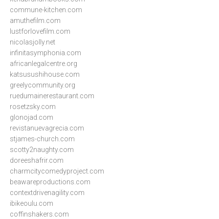
commune-kitchen.com
amuthefilm.com
lustforlovefilm.com
nicolasjolly.net
infinitasymphonia.com
africanlegalcentre.org
katsusushihouse.com
greelycommunity.org
ruedumainerestaurant.com
rosetzsky.com
glonojad.com
revistanuevagrecia.com
stjames-church.com
scotty2naughty.com
doreeshafrir.com
charmcitycomedyproject.com
beawareproductions.com
contextdrivenagility.com
ibikeoulu.com
coffinshakers.com