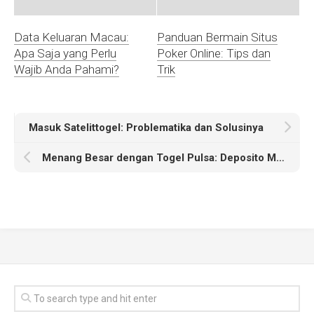
Data Keluaran Macau:
Panduan Bermain Situs
Apa Saja yang Perlu
Poker Online: Tips dan
Wajib Anda Pahami?
Trik
Masuk Satelittogel: Problematika dan Solusinya
Menang Besar dengan Togel Pulsa: Deposito Mudah 10rb Tanpa Potongan!