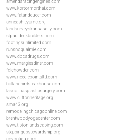
amendsracingengines.com
www.kortormorthai.com
www.fatandqueer.com
anneashleyumc.org
landsurveyskansascity.com
stpauldeckbuilders.com
footingsunlimited.com
runsnoqualmie.com
www.docsdrugs.com
www.margiesdiner.com
fdlchowder.com
www.needlepointsltd.com
bullandbirdsteakhouse.com
lascolinasplasticsurgery.com
www.cliftonheritage.org
sma43.org
remodelingchicagoonline.com
brentwoodyogacenter.com
www.tiptonlandscaping.com
steppingupstewardship.org
ccvoptica.com