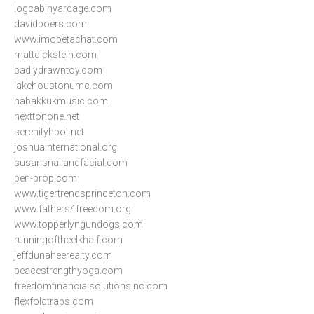
logcabinyardage.com
davidboers.com
www.imobetachat.com
mattdickstein.com
badlydrawntoy.com
lakehoustonumc.com
habakkukmusic.com
nexttonone.net
serenityhbot.net
joshuainternational.org
susansnailandfacial.com
pen-prop.com
www.tigertrendsprinceton.com
www.fathers4freedom.org
www.topperlyngundogs.com
runningoftheelkhalf.com
jeffdunaheerealty.com
peacestrengthyoga.com
freedomfinancialsolutionsinc.com
flexfoldtraps.com