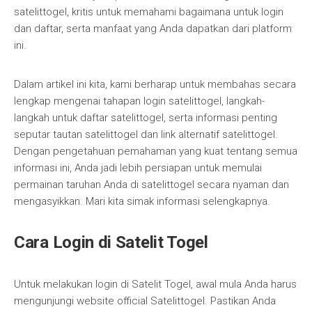
satelittogel, kritis untuk memahami bagaimana untuk login
dan daftar, serta manfaat yang Anda dapatkan dari platform
ini.
Dalam artikel ini kita, kami berharap untuk membahas secara
lengkap mengenai tahapan login satelittogel, langkah-
langkah untuk daftar satelittogel, serta informasi penting
seputar tautan satelittogel dan link alternatif satelittogel.
Dengan pengetahuan pemahaman yang kuat tentang semua
informasi ini, Anda jadi lebih persiapan untuk memulai
permainan taruhan Anda di satelittogel secara nyaman dan
mengasyikkan. Mari kita simak informasi selengkapnya.
Cara Login di Satelit Togel
Untuk melakukan login di Satelit Togel, awal mula Anda harus
mengunjungi website official Satelittogel. Pastikan Anda