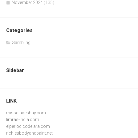
November 2024
(135)
Categories
Gambling
Sidebar
LINK
missclaireshay.com
limras-india.com
elperiodicodelara.com
richiesbodyandpaint.net