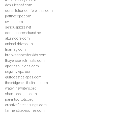
denizliesnaf.com
constitutionconferences.com
patthecope.com
svitcs.com
seriouspizza.net
compassroseband.net
altumcore.com
animal-drive.com
tnamag.com
brooksshoesforkids.com
thayersselectmeats.com
aporiasolutions.com
segwaywpa.com
gulfcoastpalapas.com
thebridgehealthclinics.com
waterlinewriters.org
shameddogan.com
parentsoftots.org
creative3drenderings.com
farmerstradecoffee.com