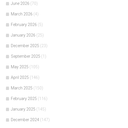
June 2026
(70)
March 2026
(4)
February 2026
(5)
January 2026
(25)
December 2025
(23)
September 2025
(1)
May 2025
(105)
April 2025
(146)
March 2025
(150)
February 2025
(116)
January 2025
(145)
December 2024
(147)