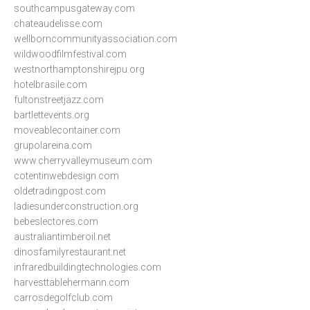
southcampusgateway.com
chateaudelisse.com
wellborncommunityassociation.com
wildwoodfilmfestival.com
westnorthamptonshirejpu.org
hotelbrasile.com
fultonstreetjazz.com
bartlettevents.org
moveablecontainer.com
grupolareina.com
www.cherryvalleymuseum.com
cotentinwebdesign.com
oldetradingpost.com
ladiesunderconstruction.org
bebeslectores.com
australiantimberoil.net
dinosfamilyrestaurant.net
infraredbuildingtechnologies.com
harvesttablehermann.com
carrosdegolfclub.com