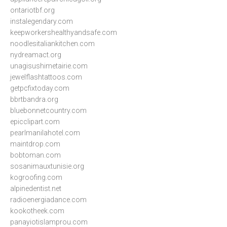
ontariotbf.org
instalegendary.com
keepworkershealthyandsafe.com
noodlesitaliankitchen.com
nydreamact.org
unagisushimetairie.com
jewelflashtattoos.com
getpcfixtoday.com
bbrtbandra.org
bluebonnetcountry.com
epicclipart.com
pearlmanilahotel.com
maintdrop.com
bobtoman.com
sosanimauxtunisie.org
kogroofing.com
alpinedentist.net
radioenergiadance.com
kookotheek.com
panayiotislamprou.com