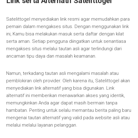
Link serta Alternatif Satelittogel
Satelittogel menyediakan link resmi agar memudahkan para
pemain dalam mengakses situs. Dengan menggunakan link
ini, Kamu bisa melakukan masuk serta daftar dengan kilat
serta aman. Setiap pengguna diingatkan untuk senantiasa
mengakses situs melalui tautan asli agar terlindungi dari
ancaman tipu daya dan masalah keamanan.
Namun, terkadang tautan asli mengalami masalah atau
pemblokiran oleh provider. Oleh karena itu, Satelittogel akan
menyediakan link alternatif yang bisa digunakan. Link
alternatif ini memberikan menawarkan akses yang identik,
memungkinkan Anda agar dapat masih bermain tanpa
hambatan. Penting untuk selalu memantau berita paling baru
mengenai tautan alternatif yang valid pada website asli atau
melalui melalui layanan pelanggan.