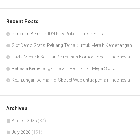
Recent Posts
Panduan Bermain IDN Play Poker untuk Pemula
Slot Demo Gratis: Peluang Terbaik untuk Meraih Kemenangan
Fakta Menarik Seputar Permainan Nomor Togel di Indonesia
Rahasia Kemenangan dalam Permainan Mega Sicbo
Keuntungan bermain di Sbobet Wap untuk pemain Indonesia
Archives
August 2026
(37)
July 2026
(151)