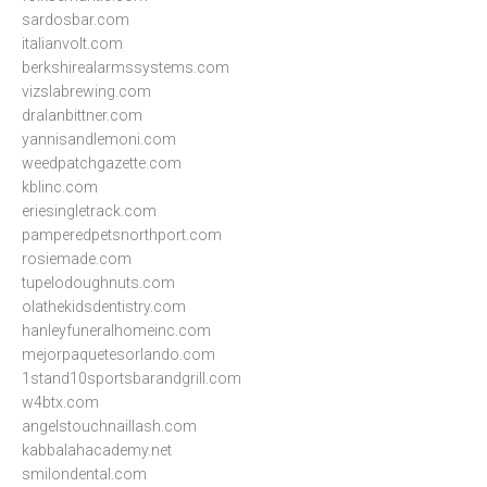
sardosbar.com
italianvolt.com
berkshirealarmssystems.com
vizslabrewing.com
dralanbittner.com
yannisandlemoni.com
weedpatchgazette.com
kblinc.com
eriesingletrack.com
pamperedpetsnorthport.com
rosiemade.com
tupelodoughnuts.com
olathekidsdentistry.com
hanleyfuneralhomeinc.com
mejorpaquetesorlando.com
1stand10sportsbarandgrill.com
w4btx.com
angelstouchnaillash.com
kabbalahacademy.net
smilondental.com