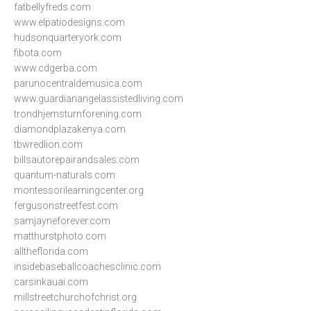
fatbellyfreds.com
www.elpatiodesigns.com
hudsonquarteryork.com
fibota.com
www.cdgerba.com
parunocentraldemusica.com
www.guardianangelassistedliving.com
trondhjemsturnforening.com
diamondplazakenya.com
tbwredlion.com
billsautorepairandsales.com
quantum-naturals.com
montessorilearningcenter.org
fergusonstreetfest.com
samjayneforever.com
matthurstphoto.com
alltheflorida.com
insidebaseballcoachesclinic.com
carsinkauai.com
millstreetchurchofchrist.org