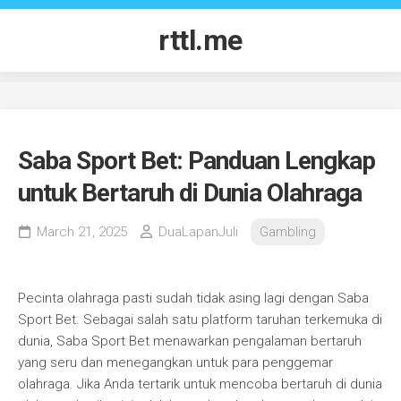
Skip
to
rttl.me
content
Saba Sport Bet: Panduan Lengkap
untuk Bertaruh di Dunia Olahraga
March 21, 2025
DuaLapanJuli
Gambling
Pecinta olahraga pasti sudah tidak asing lagi dengan Saba
Sport Bet. Sebagai salah satu platform taruhan terkemuka di
dunia, Saba Sport Bet menawarkan pengalaman bertaruh
yang seru dan menegangkan untuk para penggemar
olahraga. Jika Anda tertarik untuk mencoba bertaruh di dunia