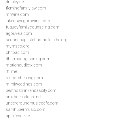
drfinley.net
flemingfamilylaw.com
rnrwine.com
lakeoswegorowing.com
fuquayfamilycounseling.com
agouveia.com
secondbaptistchurchofolathe.org
mymseo.org
chhpac.com
dharmadogtraining.com
motionaudiotx.com
rttl.me
rescomheating.com
mimiweddings.com
besthostinnkansascity.com
smithdentalcare.net
undergroundmusiccafe.com
samhubermusic.com
apexfence.net