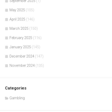
September 2025
(1)
May 2025
(105)
April 2025
(146)
March 2025
(150)
February 2025
(116)
January 2025
(145)
December 2024
(147)
November 2024
(135)
Categories
Gambling