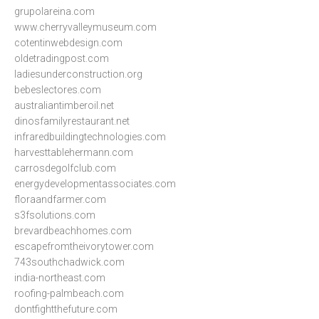
grupolareina.com
www.cherryvalleymuseum.com
cotentinwebdesign.com
oldetradingpost.com
ladiesunderconstruction.org
bebeslectores.com
australiantimberoil.net
dinosfamilyrestaurant.net
infraredbuildingtechnologies.com
harvesttablehermann.com
carrosdegolfclub.com
energydevelopmentassociates.com
floraandfarmer.com
s3fsolutions.com
brevardbeachhomes.com
escapefromtheivorytower.com
743southchadwick.com
india-northeast.com
roofing-palmbeach.com
dontfightthefuture.com