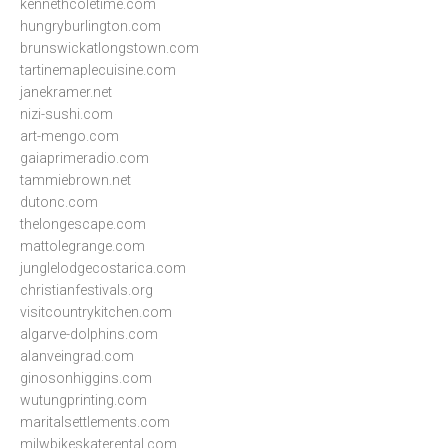
kennethcoletime.com
hungryburlington.com
brunswickatlongstown.com
tartinemaplecuisine.com
janekramer.net
nizi-sushi.com
art-mengo.com
gaiaprimeradio.com
tammiebrown.net
dutonc.com
thelongescape.com
mattolegrange.com
junglelodgecostarica.com
christianfestivals.org
visitcountrykitchen.com
algarve-dolphins.com
alanveingrad.com
ginosonhiggins.com
wutungprinting.com
maritalsettlements.com
milwbikeskaterental.com