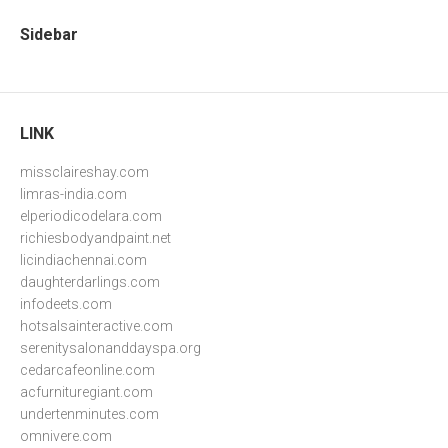
Sidebar
LINK
missclaireshay.com
limras-india.com
elperiodicodelara.com
richiesbodyandpaint.net
licindiachennai.com
daughterdarlings.com
infodeets.com
hotsalsainteractive.com
serenitysalonanddayspa.org
cedarcafeonline.com
acfurnituregiant.com
undertenminutes.com
omnivere.com