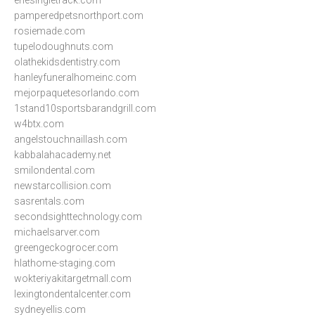
eriesingletrack.com
pamperedpetsnorthport.com
rosiemade.com
tupelodoughnuts.com
olathekidsdentistry.com
hanleyfuneralhomeinc.com
mejorpaquetesorlando.com
1stand10sportsbarandgrill.com
w4btx.com
angelstouchnaillash.com
kabbalahacademy.net
smilondental.com
newstarcollision.com
sasrentals.com
secondsighttechnology.com
michaelsarver.com
greengeckogrocer.com
hlathome-staging.com
wokteriyakitargetmall.com
lexingtondentalcenter.com
sydneyellis.com