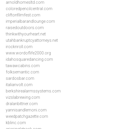
arnoldhomesltd.com
coloredpencilcentral.com
cliftonfilmfest.com
imperialbarandlounge.com
raisedoutdoors.com
thinkwithyourheart.net
utahbankruptcyattorneys.net
irocknroll.com
www.wordoflife2000.org
idahosquaredancing.com
tawawcabins.com
folksemantic.com
sardosbar.com
italianvolt.com
berkshirealarmssystems.com
vizslabrewing.com
dralanbittner.com
yannisandlemoni.com
weedpatchgazette.com
kblinc.com