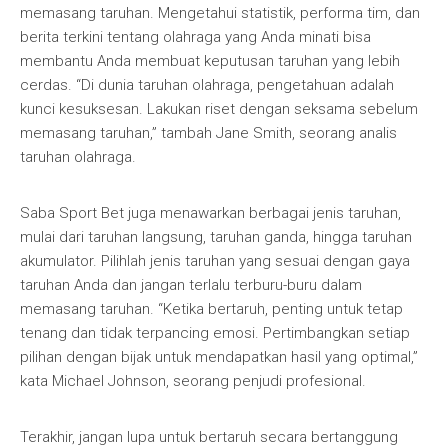
memasang taruhan. Mengetahui statistik, performa tim, dan
berita terkini tentang olahraga yang Anda minati bisa
membantu Anda membuat keputusan taruhan yang lebih
cerdas. “Di dunia taruhan olahraga, pengetahuan adalah
kunci kesuksesan. Lakukan riset dengan seksama sebelum
memasang taruhan,” tambah Jane Smith, seorang analis
taruhan olahraga.
Saba Sport Bet juga menawarkan berbagai jenis taruhan,
mulai dari taruhan langsung, taruhan ganda, hingga taruhan
akumulator. Pilihlah jenis taruhan yang sesuai dengan gaya
taruhan Anda dan jangan terlalu terburu-buru dalam
memasang taruhan. “Ketika bertaruh, penting untuk tetap
tenang dan tidak terpancing emosi. Pertimbangkan setiap
pilihan dengan bijak untuk mendapatkan hasil yang optimal,”
kata Michael Johnson, seorang penjudi profesional.
Terakhir, jangan lupa untuk bertaruh secara bertanggung