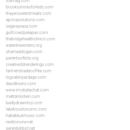
tnamag.com
brooksshoesforkids.com
thayersselectmeats.com
aporiasolutions.com
segwaywpa.com
gulfcoastpalapas.com
thebridgehealthclinics.com
waterlinewriters.org
shameddogan.com
parentsoftots.org
creative3drenderings.com
farmerstradecoffee.com
logcabinyardage.com
davidboers.com
www.imobetachat.com
mattdickstein.com
badlydrawntoy.com
lakehoustonumc.com
habakkukmusic.com
nexttonone.net
serenityhbot.net