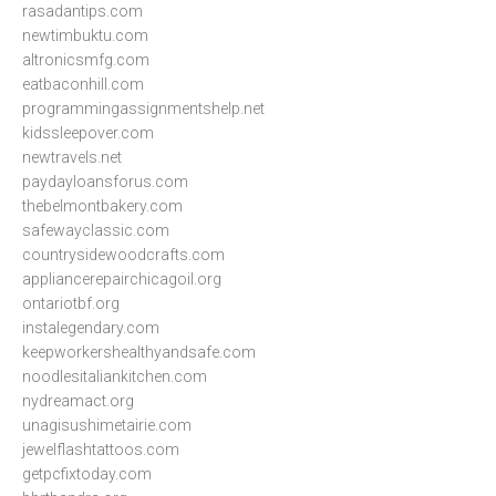
rasadantips.com
newtimbuktu.com
altronicsmfg.com
eatbaconhill.com
programmingassignmentshelp.net
kidssleepover.com
newtravels.net
paydayloansforus.com
thebelmontbakery.com
safewayclassic.com
countrysidewoodcrafts.com
appliancerepairchicagoil.org
ontariotbf.org
instalegendary.com
keepworkershealthyandsafe.com
noodlesitaliankitchen.com
nydreamact.org
unagisushimetairie.com
jewelflashtattoos.com
getpcfixtoday.com