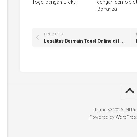
Togel dengan Efektif
dengan demo slo
Bonanza
PREVIOUS
Legalitas Bermain Togel Online di Indonesia: Apa yang Perlu Anda Ketahui
rttl.me © 2026. All R
Powered by
WordPres