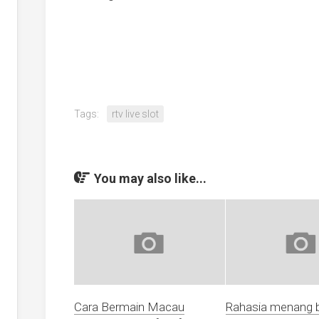
Tags:
rtv live slot
You may also like...
Cara Bermain Macau
Rahasia menang 