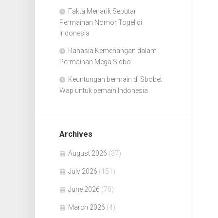
Fakta Menarik Seputar
Permainan Nomor Togel di
Indonesia
Rahasia Kemenangan dalam
Permainan Mega Sicbo
Keuntungan bermain di Sbobet
Wap untuk pemain Indonesia
Archives
August 2026
(37)
July 2026
(151)
June 2026
(70)
March 2026
(4)