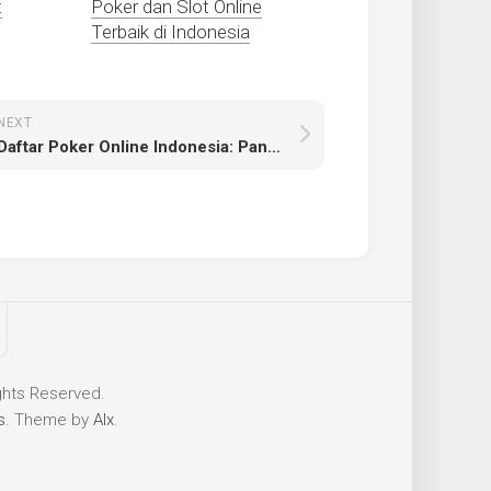
t
Poker dan Slot Online
Terbaik di Indonesia
NEXT
Daftar Poker Online Indonesia: Panduan Lengkap untuk Pemain Pemula
ights Reserved.
s
. Theme by
Alx
.