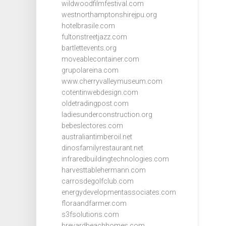
wildwoodfilmfestival.com
westnorthamptonshirejpu.org
hotelbrasile.com
fultonstreetjazz.com
bartlettevents.org
moveablecontainer.com
grupolareina.com
www.cherryvalleymuseum.com
cotentinwebdesign.com
oldetradingpost.com
ladiesunderconstruction.org
bebeslectores.com
australiantimberoil.net
dinosfamilyrestaurant.net
infraredbuildingtechnologies.com
harvesttablehermann.com
carrosdegolfclub.com
energydevelopmentassociates.com
floraandfarmer.com
s3fsolutions.com
brevardbeachhomes.com