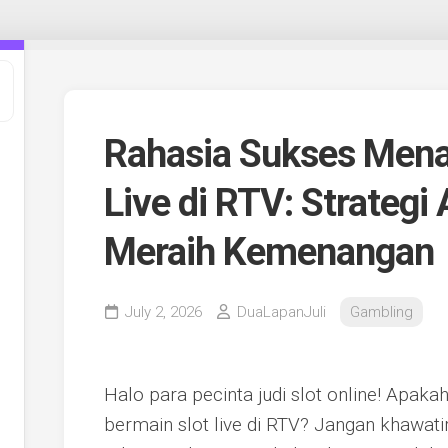
Rahasia Sukses Mena
Live di RTV: Strateg
Meraih Kemenangan
July 2, 2026
DuaLapanJuli
Gambling
Halo para pecinta judi slot online! Apakah
bermain slot live di RTV? Jangan khawatir