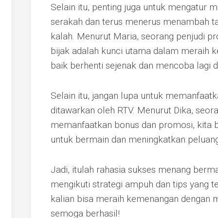
Selain itu, penting juga untuk mengatur m
serakah dan terus menerus menambah ta
kalah. Menurut Maria, seorang penjudi p
bijak adalah kunci utama dalam meraih k
baik berhenti sejenak dan mencoba lagi di
Selain itu, jangan lupa untuk memanfaat
ditawarkan oleh RTV. Menurut Dika, seor
memanfaatkan bonus dan promosi, kita
untuk bermain dan meningkatkan peluan
Jadi, itulah rahasia sukses menang bermai
mengikuti strategi ampuh dan tips yang te
kalian bisa meraih kemenangan dengan
semoga berhasil!