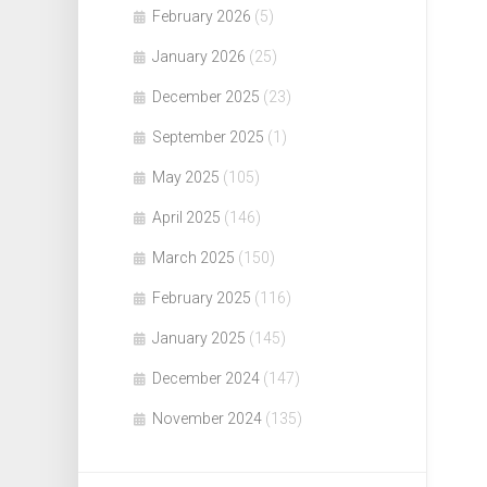
February 2026
(5)
January 2026
(25)
December 2025
(23)
September 2025
(1)
May 2025
(105)
April 2025
(146)
March 2025
(150)
February 2025
(116)
January 2025
(145)
December 2024
(147)
November 2024
(135)