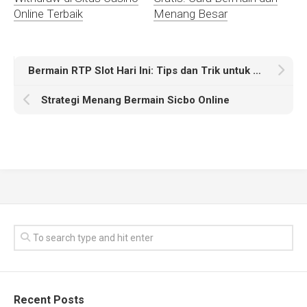
Online Terbaik
Menang Besar
Bermain RTP Slot Hari Ini: Tips dan Trik untuk Meningkatkan Peluang Menang Anda
Strategi Menang Bermain Sicbo Online
Recent Posts