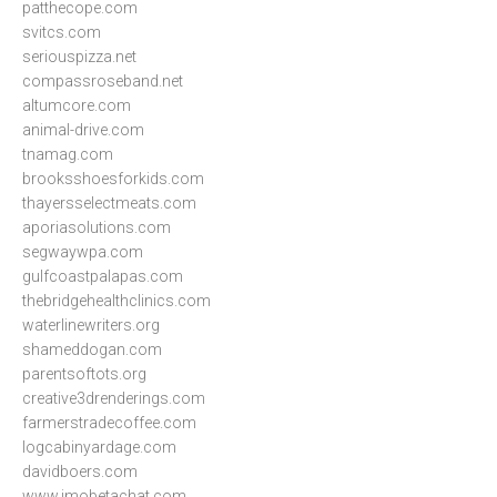
patthecope.com
svitcs.com
seriouspizza.net
compassroseband.net
altumcore.com
animal-drive.com
tnamag.com
brooksshoesforkids.com
thayersselectmeats.com
aporiasolutions.com
segwaywpa.com
gulfcoastpalapas.com
thebridgehealthclinics.com
waterlinewriters.org
shameddogan.com
parentsoftots.org
creative3drenderings.com
farmerstradecoffee.com
logcabinyardage.com
davidboers.com
www.imobetachat.com