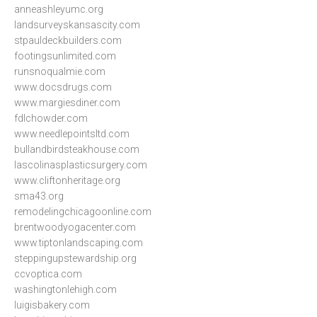
anneashleyumc.org
landsurveyskansascity.com
stpauldeckbuilders.com
footingsunlimited.com
runsnoqualmie.com
www.docsdrugs.com
www.margiesdiner.com
fdlchowder.com
www.needlepointsltd.com
bullandbirdsteakhouse.com
lascolinasplasticsurgery.com
www.cliftonheritage.org
sma43.org
remodelingchicagoonline.com
brentwoodyogacenter.com
www.tiptonlandscaping.com
steppingupstewardship.org
ccvoptica.com
washingtonlehigh.com
luigisbakery.com