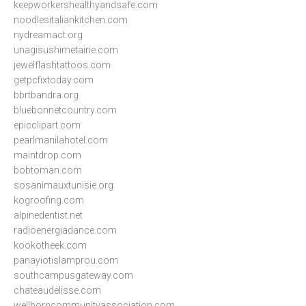
keepworkershealthyandsafe.com
noodlesitaliankitchen.com
nydreamact.org
unagisushimetairie.com
jewelflashtattoos.com
getpcfixtoday.com
bbrtbandra.org
bluebonnetcountry.com
epicclipart.com
pearlmanilahotel.com
maintdrop.com
bobtoman.com
sosanimauxtunisie.org
kogroofing.com
alpinedentist.net
radioenergiadance.com
kookotheek.com
panayiotislamprou.com
southcampusgateway.com
chateaudelisse.com
wellborncommunityassociation.com