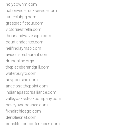
holycownm.com
nationwidetruckservice.com
turtleclubpg.com
greatpacifictour.com
victoriaestrella.com
thousandwavesspa.com
courtlandcenter.com
neilfindlaymsp.com
avicollisrestaurant.com
drcconline.org
v
theplacebarandgrill.com
waterburyrx.com
advpoolsinc.com
angelosatthepoint.com
indianapastorsalliance.com
valleyoakssteakcompany.com
caseyswoodshed.com
fixhairchicago.com
denizliesnaf.com
constitutionconferences.com