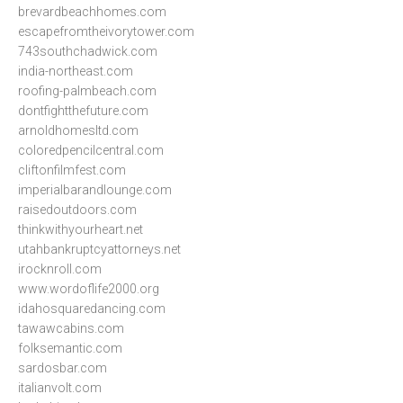
brevardbeachhomes.com
escapefromtheivorytower.com
743southchadwick.com
india-northeast.com
roofing-palmbeach.com
dontfightthefuture.com
arnoldhomesltd.com
coloredpencilcentral.com
cliftonfilmfest.com
imperialbarandlounge.com
raisedoutdoors.com
thinkwithyourheart.net
utahbankruptcyattorneys.net
irocknroll.com
www.wordoflife2000.org
idahosquaredancing.com
tawawcabins.com
folksemantic.com
sardosbar.com
italianvolt.com