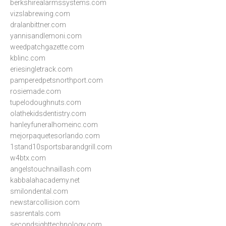
berkshirealarmssystems.com
vizslabrewing.com
dralanbittner.com
yannisandlemoni.com
weedpatchgazette.com
kblinc.com
eriesingletrack.com
pamperedpetsnorthport.com
rosiemade.com
tupelodoughnuts.com
olathekidsdentistry.com
hanleyfuneralhomeinc.com
mejorpaquetesorlando.com
1stand10sportsbarandgrill.com
w4btx.com
angelstouchnaillash.com
kabbalahacademy.net
smilondental.com
newstarcollision.com
sasrentals.com
secondsighttechnology.com