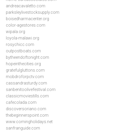
andreacavaletto.com
parksleylivestocksupply.com
boisedharmacenter.org
color-agestores.com
wipala.org
loyola-malawi.org
rosychicc.com
outpostboats.com
bytheendoftonight.com
hopeinthecities.org
gratefulgluttons.com
mobdroforpctv.com
cassandrasturdy.com
sanbenitoolivefestival.com
classicmoviestills.com
cafecolada.com
discoversoriano.com
thebeginnerspoint.com
www.comingholidays.net
sanfranguide.com