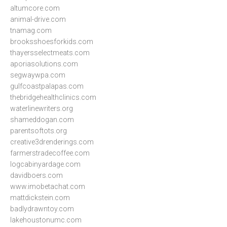
altumcore.com
animal-drive.com
tnamag.com
brooksshoesforkids.com
thayersselectmeats.com
aporiasolutions.com
segwaywpa.com
gulfcoastpalapas.com
thebridgehealthclinics.com
waterlinewriters.org
shameddogan.com
parentsoftots.org
creative3drenderings.com
farmerstradecoffee.com
logcabinyardage.com
davidboers.com
www.imobetachat.com
mattdickstein.com
badlydrawntoy.com
lakehoustonumc.com