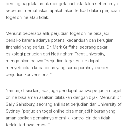
penting bagi kita untuk mengetahui fakta-fakta sebenarnya
sebelum memutuskan apakah akan terlibat dalam perjudian
togel online atau tidak.
Menurut beberapa ahli, perjudian togel online bisa jadi
berisiko karena adanya potensi kecanduan dan kerugian
finansial yang serius. Dr. Mark Griffiths, seorang pakar
psikologi perjudian dari Nottingham Trent University,
mengatakan bahwa “perjudian togel online dapat
menyebabkan kecanduan yang sama parahnya seperti
perjudian konvensional.”
Namun, di sisi lain, ada juga pendapat bahwa perjudian togel
online bisa aman asalkan dilakukan dengan bijak. Menurut Dr.
Sally Gainsbury, seorang ahli riset perjudian dari University of
Sydney, “perjudian togel online bisa menjadi hiburan yang
aman asalkan pemainnya memiliki kontrol diri dan tidak
terlalu terbawa emosi.”