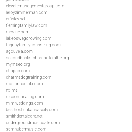
elevatemanagementgroup.com
leroyzimmerman.com
drfinley.net
flemingfamilylaw.com
rnrwine.com
lakeoswegorowing.com
fuquayfamilycounseling.com
agouveia.com
secondbaptistchurchofolathe.org
mymseo.org
chhpac.com
dharmadogtraining.com
motionaudiotx.com
rttl.me
rescomheating.com
mimiweddings.com
besthostinnkansascity.com
smithdentalcare.net
undergroundmusiccafe.com
samhubermusic.com