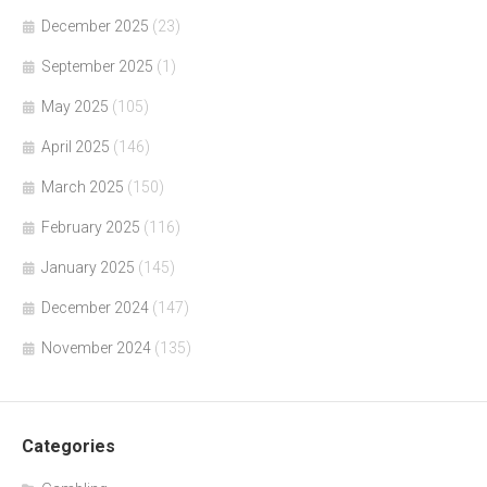
December 2025
(23)
September 2025
(1)
May 2025
(105)
April 2025
(146)
March 2025
(150)
February 2025
(116)
January 2025
(145)
December 2024
(147)
November 2024
(135)
Categories