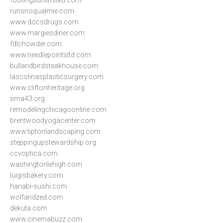
footingsunlimited.com
runsnoqualmie.com
www.docsdrugs.com
www.margiesdiner.com
fdlchowder.com
www.needlepointsltd.com
bullandbirdsteakhouse.com
lascolinasplasticsurgery.com
www.cliftonheritage.org
sma43.org
remodelingchicagoonline.com
brentwoodyogacenter.com
www.tiptonlandscaping.com
steppingupstewardship.org
ccvoptica.com
washingtonlehigh.com
luigisbakery.com
hanabi-sushi.com
wolfandzed.com
dekuta.com
www.cinemabuzz.com