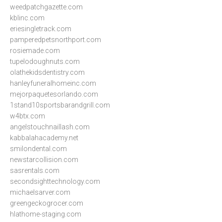
weedpatchgazette.com
kblinc.com
eriesingletrack.com
pamperedpetsnorthport.com
rosiemade.com
tupelodoughnuts.com
olathekidsdentistry.com
hanleyfuneralhomeinc.com
mejorpaquetesorlando.com
1stand10sportsbarandgrill.com
w4btx.com
angelstouchnaillash.com
kabbalahacademy.net
smilondental.com
newstarcollision.com
sasrentals.com
secondsighttechnology.com
michaelsarver.com
greengeckogrocer.com
hlathome-staging.com