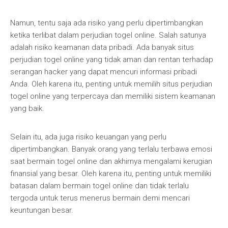
Namun, tentu saja ada risiko yang perlu dipertimbangkan
ketika terlibat dalam perjudian togel online. Salah satunya
adalah risiko keamanan data pribadi. Ada banyak situs
perjudian togel online yang tidak aman dan rentan terhadap
serangan hacker yang dapat mencuri informasi pribadi
Anda. Oleh karena itu, penting untuk memilih situs perjudian
togel online yang terpercaya dan memiliki sistem keamanan
yang baik.
Selain itu, ada juga risiko keuangan yang perlu
dipertimbangkan. Banyak orang yang terlalu terbawa emosi
saat bermain togel online dan akhirnya mengalami kerugian
finansial yang besar. Oleh karena itu, penting untuk memiliki
batasan dalam bermain togel online dan tidak terlalu
tergoda untuk terus menerus bermain demi mencari
keuntungan besar.