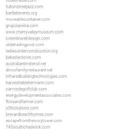
hotelbrasile.com
fultonstreetjazz.com
bartlettevents.org
moveablecontainer.com
grupolareina.com
www.cherryvalleymuseum.com
cotentinwebdesign.com
oldetradingpost.com
ladiesunderconstruction.org
bebeslectores.com
australiantimberoil.net
dinosfamilyrestaurant.net
infraredbuildingtechnologies.com
harvesttablehermann.com
carrosdegolfclub.com
energydevelopmentassociates.com
floraandfarmer.com
s3fsolutions.com
brevardbeachhomes.com
escapefromtheivorytower.com
743southchadwick.com