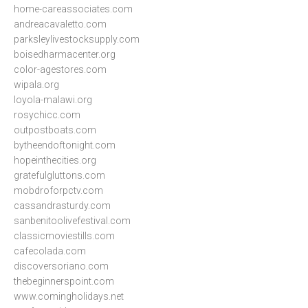
home-careassociates.com
andreacavaletto.com
parksleylivestocksupply.com
boisedharmacenter.org
color-agestores.com
wipala.org
loyola-malawi.org
rosychicc.com
outpostboats.com
bytheendoftonight.com
hopeinthecities.org
gratefulgluttons.com
mobdroforpctv.com
cassandrasturdy.com
sanbenitoolivefestival.com
classicmoviestills.com
cafecolada.com
discoversoriano.com
thebeginnerspoint.com
www.comingholidays.net