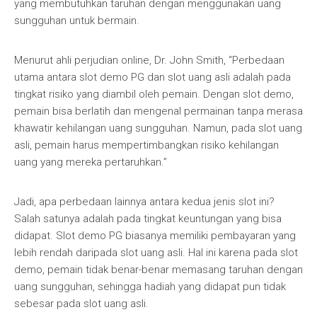
yang membutuhkan taruhan dengan menggunakan uang
sungguhan untuk bermain.
Menurut ahli perjudian online, Dr. John Smith, “Perbedaan
utama antara slot demo PG dan slot uang asli adalah pada
tingkat risiko yang diambil oleh pemain. Dengan slot demo,
pemain bisa berlatih dan mengenal permainan tanpa merasa
khawatir kehilangan uang sungguhan. Namun, pada slot uang
asli, pemain harus mempertimbangkan risiko kehilangan
uang yang mereka pertaruhkan.”
Jadi, apa perbedaan lainnya antara kedua jenis slot ini?
Salah satunya adalah pada tingkat keuntungan yang bisa
didapat. Slot demo PG biasanya memiliki pembayaran yang
lebih rendah daripada slot uang asli. Hal ini karena pada slot
demo, pemain tidak benar-benar memasang taruhan dengan
uang sungguhan, sehingga hadiah yang didapat pun tidak
sebesar pada slot uang asli.