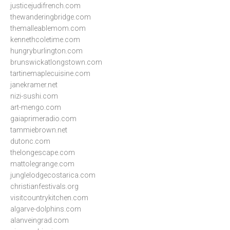
justicejudifrench.com
thewanderingbridge.com
themalleablemom.com
kennethcoletime.com
hungryburlington.com
brunswickatlongstown.com
tartinemaplecuisine.com
janekramer.net
nizi-sushi.com
art-mengo.com
gaiaprimeradio.com
tammiebrown.net
dutonc.com
thelongescape.com
mattolegrange.com
junglelodgecostarica.com
christianfestivals.org
visitcountrykitchen.com
algarve-dolphins.com
alanveingrad.com