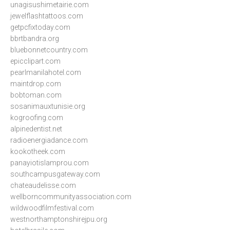
unagisushimetairie.com
jewelflashtattoos.com
getpcfixtoday.com
bbrtbandra.org
bluebonnetcountry.com
epicclipart.com
pearlmanilahotel.com
maintdrop.com
bobtoman.com
sosanimauxtunisie.org
kogroofing.com
alpinedentist.net
radioenergiadance.com
kookotheek.com
panayiotislamprou.com
southcampusgateway.com
chateaudelisse.com
wellborncommunityassociation.com
wildwoodfilmfestival.com
westnorthamptonshirejpu.org