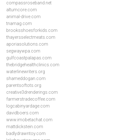
compassroseband.net
altumcore.com
animal-drive.com
tnamag.com
brooksshoesforkids.com
thayersselectmeats.com
aporiasolutions.com
segwaywpa.com
gulfcoastpalapas.com
thebridgehealthclinics.com
waterlinewriters.org
shameddogan.com
parentsoftots.org
creative3drenderings.com
farmerstradecoffee.com
logcabinyardage.com
davidboers.com
www.imobetachat.com
mattdickstein.com
badlydrawntoy.com