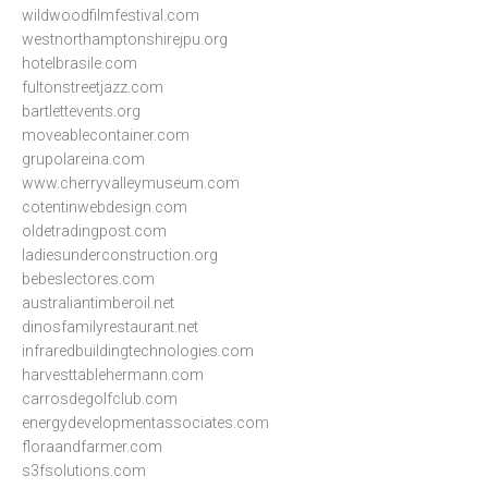
wildwoodfilmfestival.com
westnorthamptonshirejpu.org
hotelbrasile.com
fultonstreetjazz.com
bartlettevents.org
moveablecontainer.com
grupolareina.com
www.cherryvalleymuseum.com
cotentinwebdesign.com
oldetradingpost.com
ladiesunderconstruction.org
bebeslectores.com
australiantimberoil.net
dinosfamilyrestaurant.net
infraredbuildingtechnologies.com
harvesttablehermann.com
carrosdegolfclub.com
energydevelopmentassociates.com
floraandfarmer.com
s3fsolutions.com