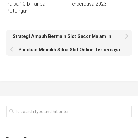
Pulsa 10rb Tanpa
Terpercaya 2023
Potongan
Strategi Ampuh Bermain Slot Gacor Malam Ini
Panduan Memilih Situs Slot Online Terpercaya