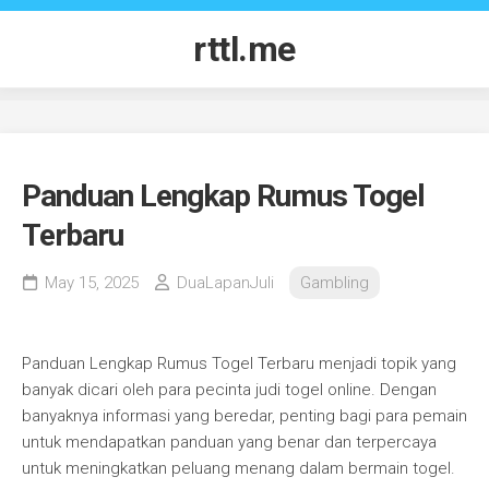
Skip
to
rttl.me
content
Panduan Lengkap Rumus Togel
Terbaru
May 15, 2025
DuaLapanJuli
Gambling
Panduan Lengkap Rumus Togel Terbaru menjadi topik yang
banyak dicari oleh para pecinta judi togel online. Dengan
banyaknya informasi yang beredar, penting bagi para pemain
untuk mendapatkan panduan yang benar dan terpercaya
untuk meningkatkan peluang menang dalam bermain togel.