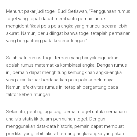
Menurut pakar judi togel, Budi Setiawan, “Penggunaan rumus
togel yang tepat dapat membantu pemain untuk
mengidentifikasi pola-pola angka yang muncul secara lebih
akurat. Namun, perlu diingat bahwa togel tetaplah permainan
yang bergantung pada keberuntungan.”
Salah satu rumus togel terbaru yang banyak digunakan
adalah rumus matematika kombinasi angka. Dengan rumus
ini, pemain dapat menghitung kemungkinan angka-angka
yang akan keluar berdasarkan pola-pola sebelumnya.
Namun, efektivitas rumus ini tetaplah bergantung pada
faktor keberuntungan.
Selain itu, penting juga bagi pemain togel untuk memahami
analisis statistik dalam permainan togel. Dengan
menggunakan data-data historis, pemain dapat membuat
prediksi yang lebih akurat tentang angka-angka yang akan