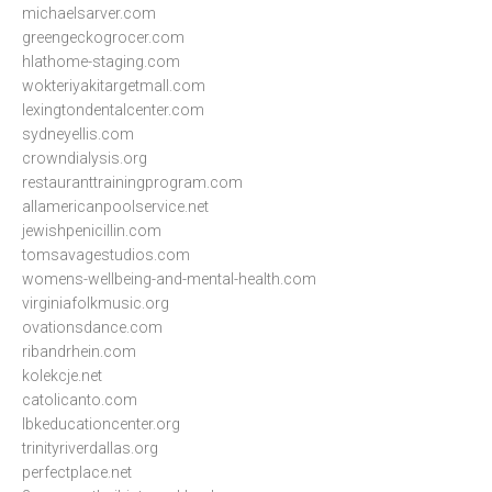
michaelsarver.com
greengeckogrocer.com
hlathome-staging.com
wokteriyakitargetmall.com
lexingtondentalcenter.com
sydneyellis.com
crowndialysis.org
restauranttrainingprogram.com
allamericanpoolservice.net
jewishpenicillin.com
tomsavagestudios.com
womens-wellbeing-and-mental-health.com
virginiafolkmusic.org
ovationsdance.com
ribandrhein.com
kolekcje.net
catolicanto.com
lbkeducationcenter.org
trinityriverdallas.org
perfectplace.net