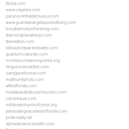
fibota.com
www.cdgerba.com
parunocentraldemusica.com
www.guardianangelassistedliving.com
trondhjemsturnforening.com
diamondplazakenya.com
tbwredlion.com
billsautorepairandsales.com
quantum-naturals.com
montessorilearningcenter.org
fergusonstreetfest.com
samjayneforever.com
matthurstphoto.com
alltheflorida.com
insidebaseballcoachesclinic.com
carsinkauai.com
millstreetchurchofchrist.org
parasailingvacadestinflorida.com
pride-realty.net
alphadynamicshealth.com