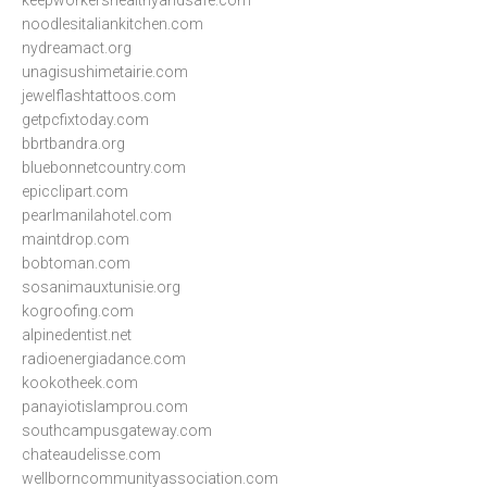
keepworkershealthyandsafe.com
noodlesitaliankitchen.com
nydreamact.org
unagisushimetairie.com
jewelflashtattoos.com
getpcfixtoday.com
bbrtbandra.org
bluebonnetcountry.com
epicclipart.com
pearlmanilahotel.com
maintdrop.com
bobtoman.com
sosanimauxtunisie.org
kogroofing.com
alpinedentist.net
radioenergiadance.com
kookotheek.com
panayiotislamprou.com
southcampusgateway.com
chateaudelisse.com
wellborncommunityassociation.com