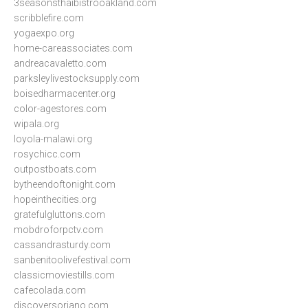
3seasonsthaibistrooakland.com
scribblefire.com
yogaexpo.org
home-careassociates.com
andreacavaletto.com
parksleylivestocksupply.com
boisedharmacenter.org
color-agestores.com
wipala.org
loyola-malawi.org
rosychicc.com
outpostboats.com
bytheendoftonight.com
hopeinthecities.org
gratefulgluttons.com
mobdroforpctv.com
cassandrasturdy.com
sanbenitoolivefestival.com
classicmoviestills.com
cafecolada.com
discoversoriano.com