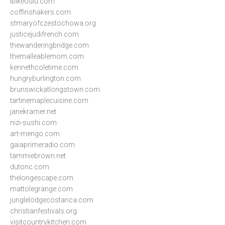
ibikeoulu.com
coffinshakers.com
stmaryofczestochowa.org
justicejudifrench.com
thewanderingbridge.com
themalleablemom.com
kennethcoletime.com
hungryburlington.com
brunswickatlongstown.com
tartinemaplecuisine.com
janekramer.net
nizi-sushi.com
art-mengo.com
gaiaprimeradio.com
tammiebrown.net
dutonc.com
thelongescape.com
mattolegrange.com
junglelodgecostarica.com
christianfestivals.org
visitcountrykitchen.com