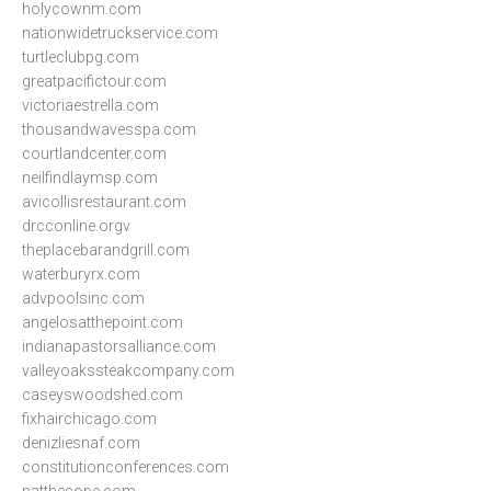
holycownm.com
nationwidetruckservice.com
turtleclubpg.com
greatpacifictour.com
victoriaestrella.com
thousandwavesspa.com
courtlandcenter.com
neilfindlaymsp.com
avicollisrestaurant.com
drcconline.org
v
theplacebarandgrill.com
waterburyrx.com
advpoolsinc.com
angelosatthepoint.com
indianapastorsalliance.com
valleyoakssteakcompany.com
caseyswoodshed.com
fixhairchicago.com
denizliesnaf.com
constitutionconferences.com