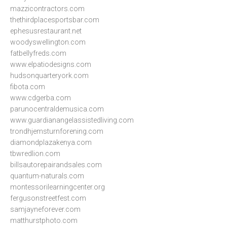
mazzicontractors.com
thethirdplacesportsbar.com
ephesusrestaurant.net
woodyswellington.com
fatbellyfreds.com
www.elpatiodesigns.com
hudsonquarteryork.com
fibota.com
www.cdgerba.com
parunocentraldemusica.com
www.guardianangelassistedliving.com
trondhjemsturnforening.com
diamondplazakenya.com
tbwredlion.com
billsautorepairandsales.com
quantum-naturals.com
montessorilearningcenter.org
fergusonstreetfest.com
samjayneforever.com
matthurstphoto.com