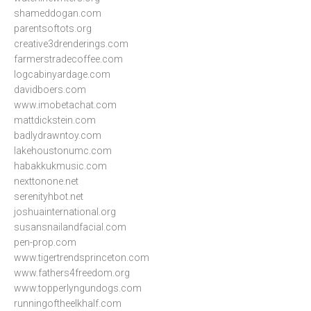
shameddogan.com
parentsoftots.org
creative3drenderings.com
farmerstradecoffee.com
logcabinyardage.com
davidboers.com
www.imobetachat.com
mattdickstein.com
badlydrawntoy.com
lakehoustonumc.com
habakkukmusic.com
nexttonone.net
serenityhbot.net
joshuainternational.org
susansnailandfacial.com
pen-prop.com
www.tigertrendsprinceton.com
www.fathers4freedom.org
www.topperlyngundogs.com
runningoftheelkhalf.com