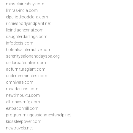
missclaireshay.com
limras-india.com
elperiodicodelara.com
richiesbodyandpaint.net
licindiachennai.com
daughterdarlings.com
infodeets.com
hotsalsainteractive.com
serenitysalonanddayspa.org
cedarcafeonline.com
acfurnituregiant.com
undertenminutes.com
omnivere.com
rasadantips.com
newtimbuktu.com
altronicsmfg.com
eatbaconhill.com
programmingassignmentshelp.net
kidssleepover.com
newtravels.net