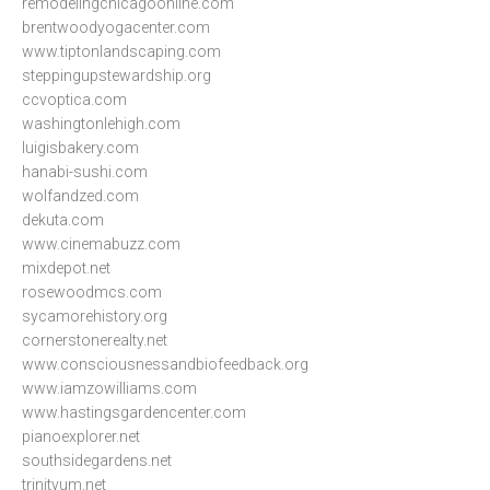
remodelingchicagoonline.com
brentwoodyogacenter.com
www.tiptonlandscaping.com
steppingupstewardship.org
ccvoptica.com
washingtonlehigh.com
luigisbakery.com
hanabi-sushi.com
wolfandzed.com
dekuta.com
www.cinemabuzz.com
mixdepot.net
rosewoodmcs.com
sycamorehistory.org
cornerstonerealty.net
www.consciousnessandbiofeedback.org
www.iamzowilliams.com
www.hastingsgardencenter.com
pianoexplorer.net
southsidegardens.net
trinityum.net