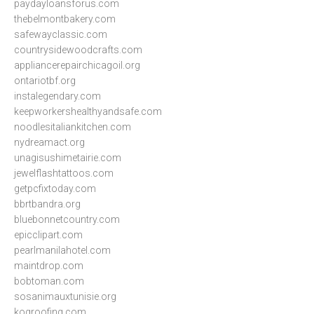
paydayloansforus.com
thebelmontbakery.com
safewayclassic.com
countrysidewoodcrafts.com
appliancerepairchicagoil.org
ontariotbf.org
instalegendary.com
keepworkershealthyandsafe.com
noodlesitaliankitchen.com
nydreamact.org
unagisushimetairie.com
jewelflashtattoos.com
getpcfixtoday.com
bbrtbandra.org
bluebonnetcountry.com
epicclipart.com
pearlmanilahotel.com
maintdrop.com
bobtoman.com
sosanimauxtunisie.org
kogroofing.com