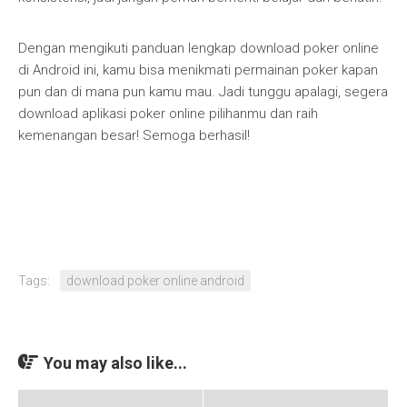
Dengan mengikuti panduan lengkap download poker online
di Android ini, kamu bisa menikmati permainan poker kapan
pun dan di mana pun kamu mau. Jadi tunggu apalagi, segera
download aplikasi poker online pilihanmu dan raih
kemenangan besar! Semoga berhasil!
Tags:
download poker online android
You may also like...