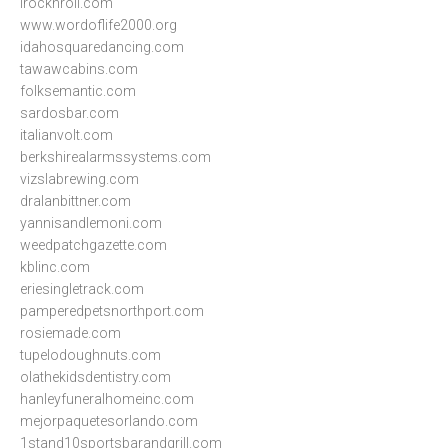
irocknroll.com
www.wordoflife2000.org
idahosquaredancing.com
tawawcabins.com
folksemantic.com
sardosbar.com
italianvolt.com
berkshirealarmssystems.com
vizslabrewing.com
dralanbittner.com
yannisandlemoni.com
weedpatchgazette.com
kblinc.com
eriesingletrack.com
pamperedpetsnorthport.com
rosiemade.com
tupelodoughnuts.com
olathekidsdentistry.com
hanleyfuneralhomeinc.com
mejorpaquetesorlando.com
1stand10sportsbarandgrill.com