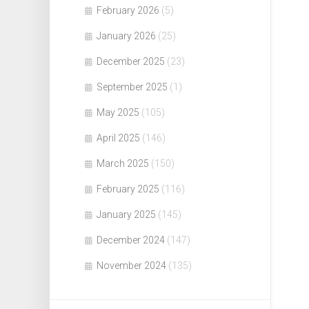
February 2026
(5)
January 2026
(25)
December 2025
(23)
September 2025
(1)
May 2025
(105)
April 2025
(146)
March 2025
(150)
February 2025
(116)
January 2025
(145)
December 2024
(147)
November 2024
(135)