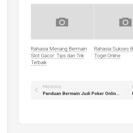
Rahasia Menang Bermain
Rahasia Sukses 
Slot Gacor: Tips dan Trik
Togel Online
Terbaik
PREVIOUS
Panduan Bermain Judi Poker Online Bagi Pemula