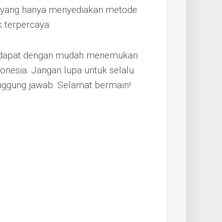
la yang hanya menyediakan metode
k terpercaya.
a dapat dengan mudah menemukan
donesia. Jangan lupa untuk selalu
anggung jawab. Selamat bermain!