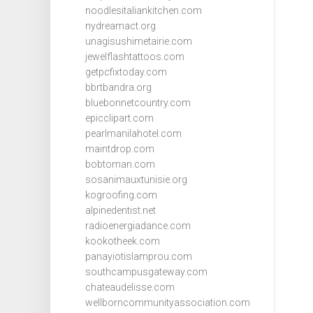
noodlesitaliankitchen.com
nydreamact.org
unagisushimetairie.com
jewelflashtattoos.com
getpcfixtoday.com
bbrtbandra.org
bluebonnetcountry.com
epicclipart.com
pearlmanilahotel.com
maintdrop.com
bobtoman.com
sosanimauxtunisie.org
kogroofing.com
alpinedentist.net
radioenergiadance.com
kookotheek.com
panayiotislamprou.com
southcampusgateway.com
chateaudelisse.com
wellborncommunityassociation.com