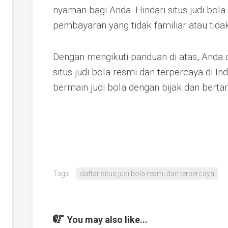
nyaman bagi Anda. Hindari situs judi bo
pembayaran yang tidak familiar atau tida
Dengan mengikuti panduan di atas, And
situs judi bola resmi dan terpercaya di In
bermain judi bola dengan bijak dan bert
Tags:
daftar situs judi bola resmi dan terpercaya
You may also like...