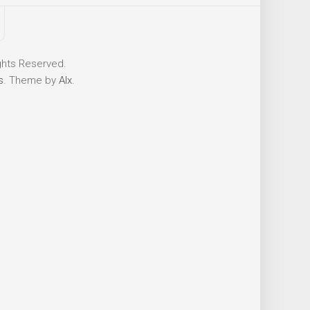
ights Reserved.
s
. Theme by
Alx
.