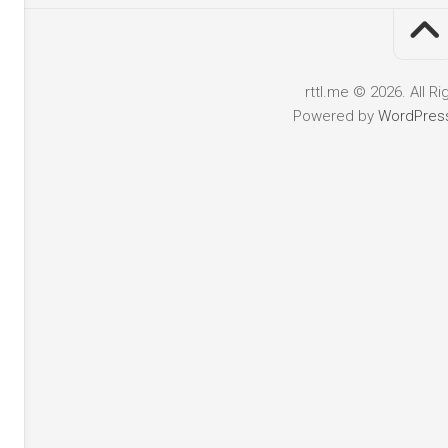
rttl.me © 2026. All R
Powered by
WordPres