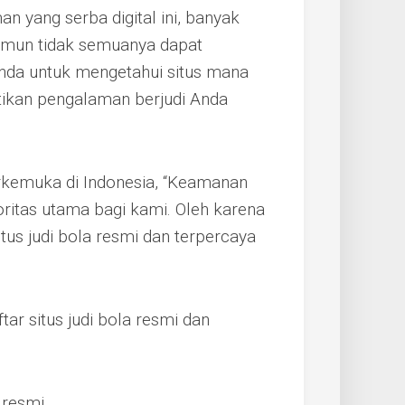
n yang serba digital ini, banyak
 namun tidak semuanya dapat
 Anda untuk mengetahui situs mana
ikan pengalaman berjudi Anda
erkemuka di Indonesia, “Keamanan
ritas utama bagi kami. Oleh karena
itus judi bola resmi dan terpercaya
ar situs judi bola resmi dan
i resmi