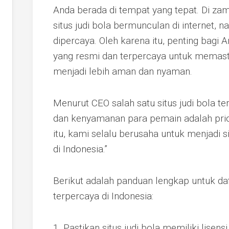
Anda berada di tempat yang tepat. Di zama
situs judi bola bermunculan di internet,
dipercaya. Oleh karena itu, penting bagi
yang resmi dan terpercaya untuk memast
menjadi lebih aman dan nyaman.
Menurut CEO salah satu situs judi bola t
dan kenyamanan para pemain adalah prio
itu, kami selalu berusaha untuk menjadi s
di Indonesia.”
Berikut adalah panduan lengkap untuk daft
terpercaya di Indonesia:
1. Pastikan situs judi bola memiliki lisens