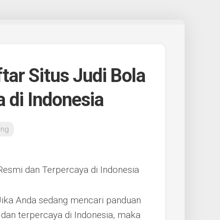
ar Situs Judi Bola
 di Indonesia
ing
Resmi dan Terpercaya di Indonesia
! Jika Anda sedang mencari panduan
i dan terpercaya di Indonesia, maka