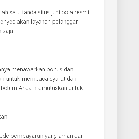
ah satu tanda situs judi bola resmi
 menyediakan layanan pelanggan
 saja.
asanya menawarkan bonus dan
kan untuk membaca syarat dan
sebelum Anda memutuskan untuk
.
kan
etode pembayaran yang aman dan