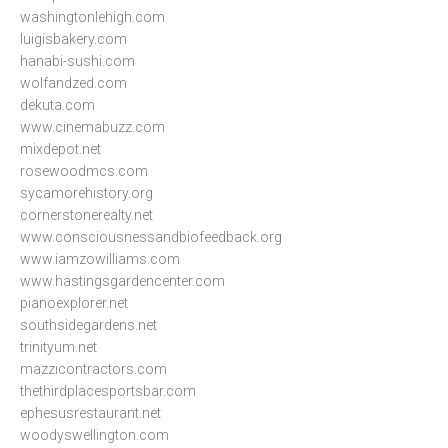
washingtonlehigh.com
luigisbakery.com
hanabi-sushi.com
wolfandzed.com
dekuta.com
www.cinemabuzz.com
mixdepot.net
rosewoodmcs.com
sycamorehistory.org
cornerstonerealty.net
www.consciousnessandbiofeedback.org
www.iamzowilliams.com
www.hastingsgardencenter.com
pianoexplorer.net
southsidegardens.net
trinityum.net
mazzicontractors.com
thethirdplacesportsbar.com
ephesusrestaurant.net
woodyswellington.com