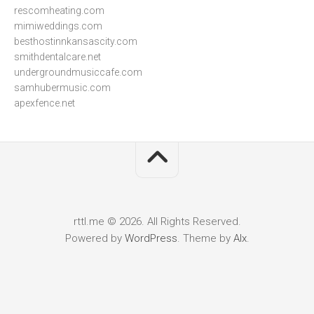
rescomheating.com
mimiweddings.com
besthostinnkansascity.com
smithdentalcare.net
undergroundmusiccafe.com
samhubermusic.com
apexfence.net
rttl.me © 2026. All Rights Reserved.
Powered by
WordPress
. Theme by
Alx
.