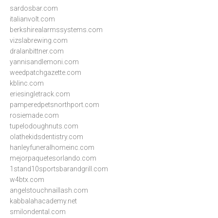
sardosbar.com
italianvolt.com
berkshirealarmssystems.com
vizslabrewing.com
dralanbittner.com
yannisandlemoni.com
weedpatchgazette.com
kblinc.com
eriesingletrack.com
pamperedpetsnorthport.com
rosiemade.com
tupelodoughnuts.com
olathekidsdentistry.com
hanleyfuneralhomeinc.com
mejorpaquetesorlando.com
1stand10sportsbarandgrill.com
w4btx.com
angelstouchnaillash.com
kabbalahacademy.net
smilondental.com