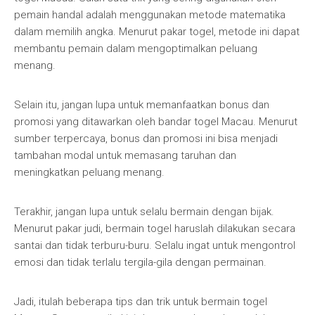
pemain handal adalah menggunakan metode matematika
dalam memilih angka. Menurut pakar togel, metode ini dapat
membantu pemain dalam mengoptimalkan peluang
menang.
Selain itu, jangan lupa untuk memanfaatkan bonus dan
promosi yang ditawarkan oleh bandar togel Macau. Menurut
sumber terpercaya, bonus dan promosi ini bisa menjadi
tambahan modal untuk memasang taruhan dan
meningkatkan peluang menang.
Terakhir, jangan lupa untuk selalu bermain dengan bijak.
Menurut pakar judi, bermain togel haruslah dilakukan secara
santai dan tidak terburu-buru. Selalu ingat untuk mengontrol
emosi dan tidak terlalu tergila-gila dengan permainan.
Jadi, itulah beberapa tips dan trik untuk bermain togel