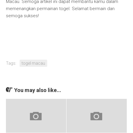
Macau. Semoga artikel ini dapat membantu kamu dalam
memenangkan permainan togel. Selamat bermain dan
semoga sukses!
Tags:
togel macau
You may also like...