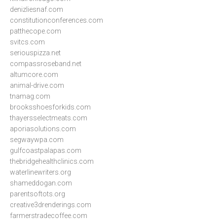
denizliesnaf.com
constitutionconferences.com
patthecope.com
svitcs.com
seriouspizza.net
compassroseband.net
altumcore.com
animal-drive.com
tnamag.com
brooksshoesforkids.com
thayersselectmeats.com
aporiasolutions.com
segwaywpa.com
gulfcoastpalapas.com
thebridgehealthclinics.com
waterlinewriters.org
shameddogan.com
parentsoftots.org
creative3drenderings.com
farmerstradecoffee.com