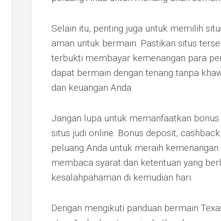
Selain itu, penting juga untuk memilih sit
aman untuk bermain. Pastikan situs terseb
terbukti membayar kemenangan para pem
dapat bermain dengan tenang tanpa khaw
dan keuangan Anda.
Jangan lupa untuk memanfaatkan bonus 
situs judi online. Bonus deposit, cashbac
peluang Anda untuk meraih kemenangan 
membaca syarat dan ketentuan yang berla
kesalahpahaman di kemudian hari.
Dengan mengikuti panduan bermain Texas