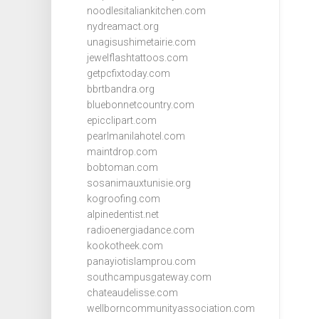
noodlesitaliankitchen.com
nydreamact.org
unagisushimetairie.com
jewelflashtattoos.com
getpcfixtoday.com
bbrtbandra.org
bluebonnetcountry.com
epicclipart.com
pearlmanilahotel.com
maintdrop.com
bobtoman.com
sosanimauxtunisie.org
kogroofing.com
alpinedentist.net
radioenergiadance.com
kookotheek.com
panayiotislamprou.com
southcampusgateway.com
chateaudelisse.com
wellborncommunityassociation.com