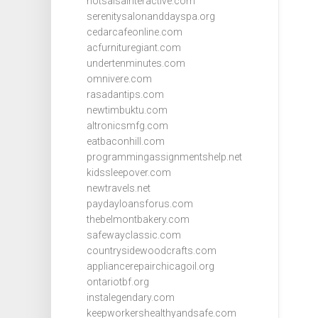
hotsalsainteractive.com
serenitysalonanddayspa.org
cedarcafeonline.com
acfurnituregiant.com
undertenminutes.com
omnivere.com
rasadantips.com
newtimbuktu.com
altronicsmfg.com
eatbaconhill.com
programmingassignmentshelp.net
kidssleepover.com
newtravels.net
paydayloansforus.com
thebelmontbakery.com
safewayclassic.com
countrysidewoodcrafts.com
appliancerepairchicagoil.org
ontariotbf.org
instalegendary.com
keepworkershealthyandsafe.com