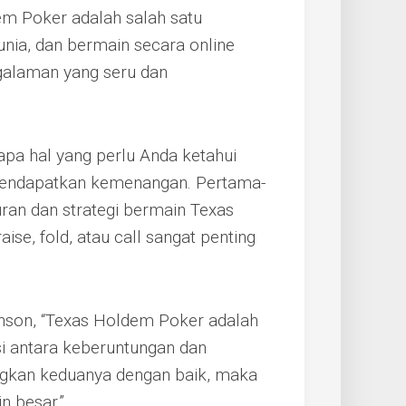
em Poker adalah salah satu
unia, dan bermain secara online
galaman yang seru dan
a hal yang perlu Anda ketahui
mendapatkan kemenangan. Pertama-
ran dan strategi bermain Texas
se, fold, atau call sangat penting
unson, “Texas Holdem Poker adalah
 antara keberuntungan dan
ngkan keduanya dengan baik, maka
 besar.”