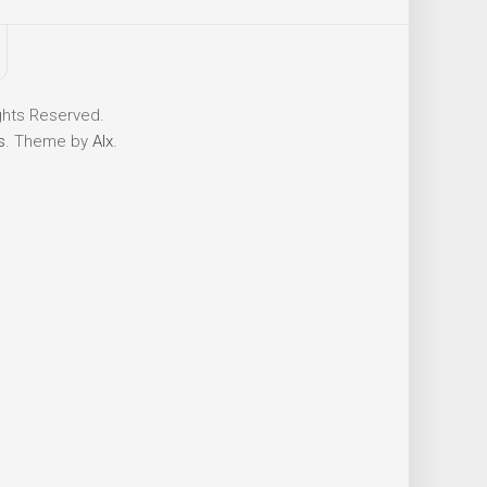
ights Reserved.
s
. Theme by
Alx
.