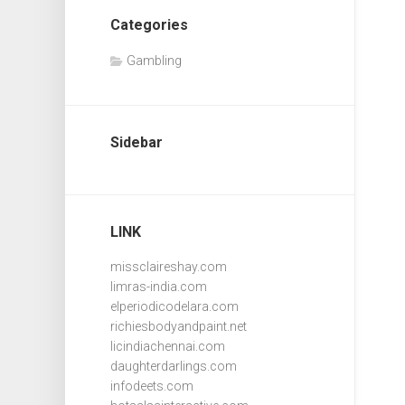
Categories
Gambling
Sidebar
LINK
missclaireshay.com
limras-india.com
elperiodicodelara.com
richiesbodyandpaint.net
licindiachennai.com
daughterdarlings.com
infodeets.com