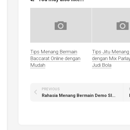
Tips Menang Bermain
Tips Jitu Menang
Baccarat Online dengan
dengan Mix Parlay
Mudah
Judi Bola
PREVIOUS
Rahasia Menang Bermain Demo Slot Gratis