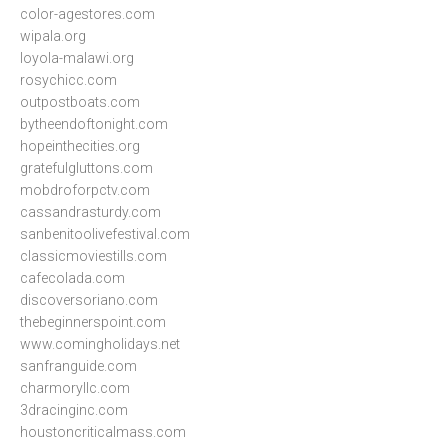
color-agestores.com
wipala.org
loyola-malawi.org
rosychicc.com
outpostboats.com
bytheendoftonight.com
hopeinthecities.org
gratefulgluttons.com
mobdroforpctv.com
cassandrasturdy.com
sanbenitoolivefestival.com
classicmoviestills.com
cafecolada.com
discoversoriano.com
thebeginnerspoint.com
www.comingholidays.net
sanfranguide.com
charmoryllc.com
3dracinginc.com
houstoncriticalmass.com