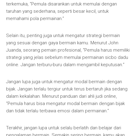
terkemuka, “Pemula disarankan untuk memulai dengan
taruhan yang sederhana, seperti besar kecil, untuk
memahami pola permainan.”
Selain itu, penting juga untuk mengatur strategi bermain
yang sesuai dengan gaya bermain kamu. Menurut John
Juanda, seorang pemain profesional, “Pemula harus memiliki
strategi yang jelas sebelum memulai permainan sicbo dadu
online. Jangan terburu-buru dalam mengambil keputusan.”
Jangan lupa juga untuk mengatur modal bermain dengan
bijak. Jangan terlalu tergiur untuk terus bertaruh jika sedang
dalam kekalahan. Menurut panduan dari ahli judi online,
“Pemula harus bisa mengatur modal bermain dengan bijak
dan tidak terlalu terbawa emosi dalam permainan.”
Terakhir, jangan lupa untuk selalu berlatih dan belajar dari
pengalaman bermain. Semakin sering bermain, kamu akan