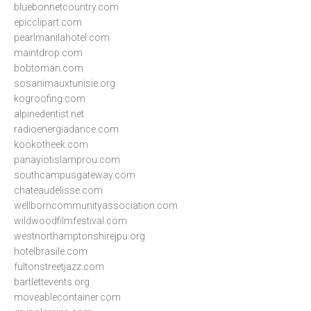
bluebonnetcountry.com
epicclipart.com
pearlmanilahotel.com
maintdrop.com
bobtoman.com
sosanimauxtunisie.org
kogroofing.com
alpinedentist.net
radioenergiadance.com
kookotheek.com
panayiotislamprou.com
southcampusgateway.com
chateaudelisse.com
wellborncommunityassociation.com
wildwoodfilmfestival.com
westnorthamptonshirejpu.org
hotelbrasile.com
fultonstreetjazz.com
bartlettevents.org
moveablecontainer.com