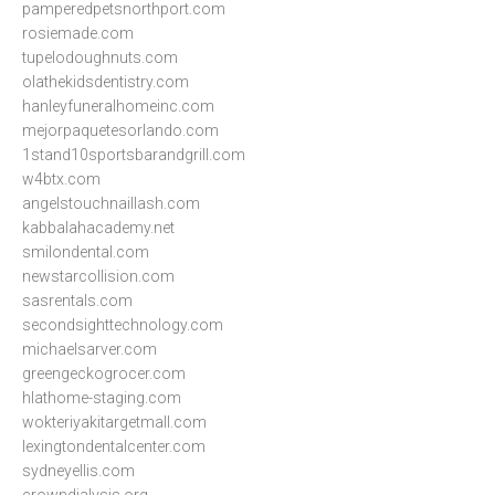
pamperedpetsnorthport.com
rosiemade.com
tupelodoughnuts.com
olathekidsdentistry.com
hanleyfuneralhomeinc.com
mejorpaquetesorlando.com
1stand10sportsbarandgrill.com
w4btx.com
angelstouchnaillash.com
kabbalahacademy.net
smilondental.com
newstarcollision.com
sasrentals.com
secondsighttechnology.com
michaelsarver.com
greengeckogrocer.com
hlathome-staging.com
wokteriyakitargetmall.com
lexingtondentalcenter.com
sydneyellis.com