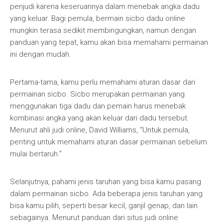
penjudi karena keseruannya dalam menebak angka dadu
yang keluar. Bagi pemula, bermain sicbo dadu online
mungkin terasa sedikit membingungkan, namun dengan
panduan yang tepat, kamu akan bisa memahami permainan
ini dengan mudah.
Pertama-tama, kamu perlu memahami aturan dasar dari
permainan sicbo. Sicbo merupakan permainan yang
menggunakan tiga dadu dan pemain harus menebak
kombinasi angka yang akan keluar dari dadu tersebut.
Menurut ahli judi online, David Williams, “Untuk pemula,
penting untuk memahami aturan dasar permainan sebelum
mulai bertaruh.”
Selanjutnya, pahami jenis taruhan yang bisa kamu pasang
dalam permainan sicbo. Ada beberapa jenis taruhan yang
bisa kamu pilih, seperti besar kecil, ganjil genap, dan lain
sebagainya. Menurut panduan dari situs judi online