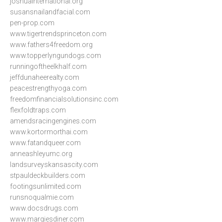
joshuainternational.org
susansnailandfacial.com
pen-prop.com
www.tigertrendsprinceton.com
www.fathers4freedom.org
www.topperlyngundogs.com
runningoftheelkhalf.com
jeffdunaheerealty.com
peacestrengthyoga.com
freedomfinancialsolutionsinc.com
flexfoldtraps.com
amendsracingengines.com
www.kortormorthai.com
www.fatandqueer.com
anneashleyumc.org
landsurveyskansascity.com
stpauldeckbuilders.com
footingsunlimited.com
runsnoqualmie.com
www.docsdrugs.com
www.margiesdiner.com