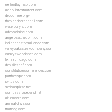
neilfindlaymsp.com
avicollisrestaurant.com
drcconline.org
v
theplacebarandgrill.com
waterburyrx.com
advpoolsinc.com
angelosatthepoint.com
indianapastorsalliance.com
valleyoakssteakcompany.com
caseyswoodshed.com
fixhairchicago.com
denizliesnaf.com
constitutionconferences.com
patthecope.com
svitcs.com
seriouspizza.net
compassroseband.net
altumcore.com
animal-drive.com
tnamag.com