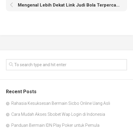
Mengenal Lebih Dekat Link Judi Bola Terpercaya di Indonesia
Recent Posts
Rahasia Kesuksesan Bermain Sicbo Online Uang Asli
Cara Mudah Akses Sbobet Wap Login di Indonesia
Panduan Bermain IDN Play Poker untuk Pemula