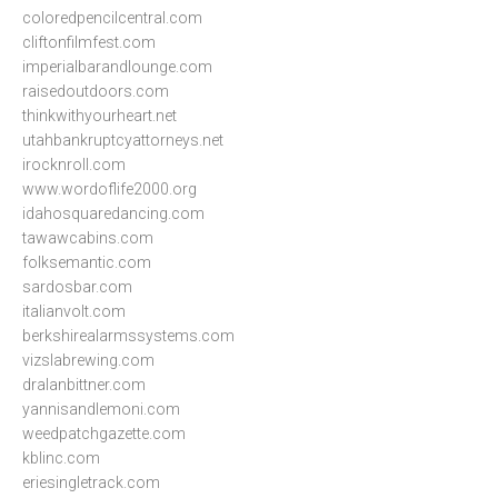
coloredpencilcentral.com
cliftonfilmfest.com
imperialbarandlounge.com
raisedoutdoors.com
thinkwithyourheart.net
utahbankruptcyattorneys.net
irocknroll.com
www.wordoflife2000.org
idahosquaredancing.com
tawawcabins.com
folksemantic.com
sardosbar.com
italianvolt.com
berkshirealarmssystems.com
vizslabrewing.com
dralanbittner.com
yannisandlemoni.com
weedpatchgazette.com
kblinc.com
eriesingletrack.com