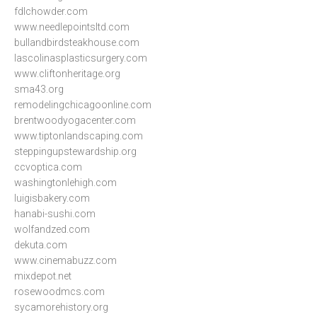
fdlchowder.com
www.needlepointsltd.com
bullandbirdsteakhouse.com
lascolinasplasticsurgery.com
www.cliftonheritage.org
sma43.org
remodelingchicagoonline.com
brentwoodyogacenter.com
www.tiptonlandscaping.com
steppingupstewardship.org
ccvoptica.com
washingtonlehigh.com
luigisbakery.com
hanabi-sushi.com
wolfandzed.com
dekuta.com
www.cinemabuzz.com
mixdepot.net
rosewoodmcs.com
sycamorehistory.org