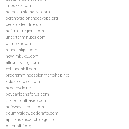
infodeets.com
hotsalsainteractive.com
serenitysalonanddayspa.org
cedarcafeonline.com
acfurnituregiant.com
undertenminutes.com
omnivere.com
rasadantips.com
newtimbuktu.com
altronicsmfg.com
eatbaconhill.com
programmingassignmentshelp.net
kidssleepover.com
newtravels.net
paydayloansforus.com
thebelmontbakery.com
safewayclassic.com
countrysidewoodcrafts.com
appliancerepairchicagoil.org
ontariotbf.org