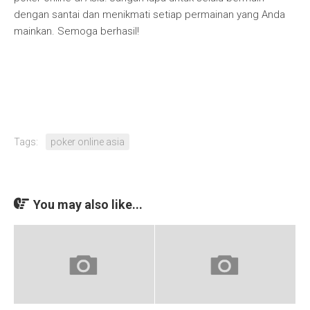
dengan santai dan menikmati setiap permainan yang Anda
mainkan. Semoga berhasil!
Tags:
poker online asia
You may also like...