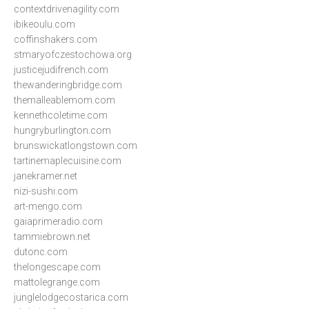
contextdrivenagility.com
ibikeoulu.com
coffinshakers.com
stmaryofczestochowa.org
justicejudifrench.com
thewanderingbridge.com
themalleablemom.com
kennethcoletime.com
hungryburlington.com
brunswickatlongstown.com
tartinemaplecuisine.com
janekramer.net
nizi-sushi.com
art-mengo.com
gaiaprimeradio.com
tammiebrown.net
dutonc.com
thelongescape.com
mattolegrange.com
junglelodgecostarica.com