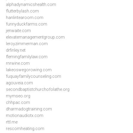
alphadynamicshealth.com
flutterbylash.com
hanlintearoom.com
funnyduckfarms.com
jenwaite.com
elevatemanagementgroup.com
leroyzimmerman.com
drfinley.net
flemingfamilylaw.com
rnrwine.com
lakeoswegorowing.com
fuquayfamilycounseling.com
agouveia.com
secondbaptistchurchofolathe.org
mymseo.org
chhpac.com
dharmadogtraining.com
motionaudiotx.com
rttl.me
rescomheating.com