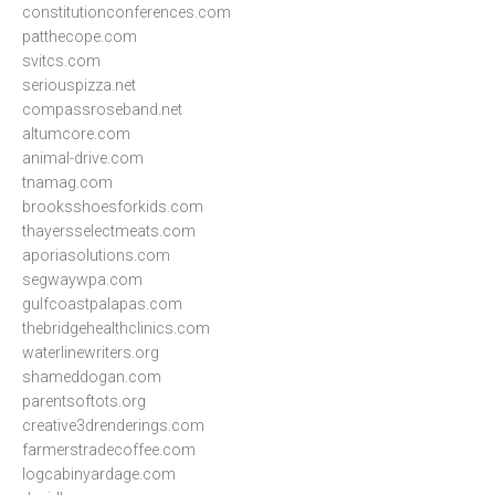
constitutionconferences.com
patthecope.com
svitcs.com
seriouspizza.net
compassroseband.net
altumcore.com
animal-drive.com
tnamag.com
brooksshoesforkids.com
thayersselectmeats.com
aporiasolutions.com
segwaywpa.com
gulfcoastpalapas.com
thebridgehealthclinics.com
waterlinewriters.org
shameddogan.com
parentsoftots.org
creative3drenderings.com
farmerstradecoffee.com
logcabinyardage.com