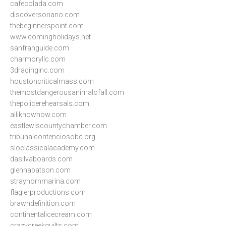
cafecolada.com
discoversoriano.com
thebeginnerspoint.com
www.comingholidays.net
sanfranguide.com
charmoryllc.com
3dracinginc.com
houstoncriticalmass.com
themostdangerousanimalofall.com
thepolicerehearsals.com
alliknownow.com
eastlewiscountychamber.com
tribunalcontenciosobc.org
sloclassicalacademy.com
dasilvaboards.com
glennabatson.com
strayhornmarina.com
flaglerproductions.com
brawndefinition.com
continentalicecream.com
crazycreekquilts.com