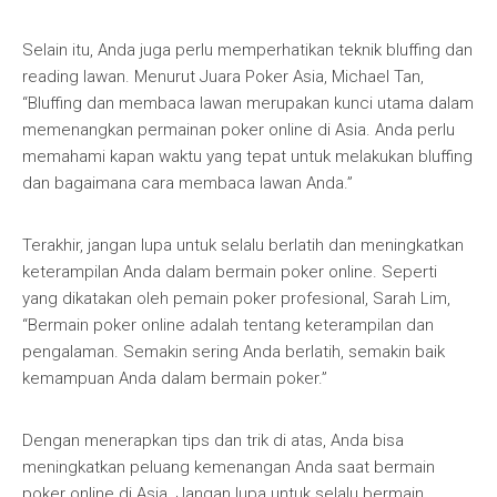
Selain itu, Anda juga perlu memperhatikan teknik bluffing dan
reading lawan. Menurut Juara Poker Asia, Michael Tan,
“Bluffing dan membaca lawan merupakan kunci utama dalam
memenangkan permainan poker online di Asia. Anda perlu
memahami kapan waktu yang tepat untuk melakukan bluffing
dan bagaimana cara membaca lawan Anda.”
Terakhir, jangan lupa untuk selalu berlatih dan meningkatkan
keterampilan Anda dalam bermain poker online. Seperti
yang dikatakan oleh pemain poker profesional, Sarah Lim,
“Bermain poker online adalah tentang keterampilan dan
pengalaman. Semakin sering Anda berlatih, semakin baik
kemampuan Anda dalam bermain poker.”
Dengan menerapkan tips dan trik di atas, Anda bisa
meningkatkan peluang kemenangan Anda saat bermain
poker online di Asia. Jangan lupa untuk selalu bermain