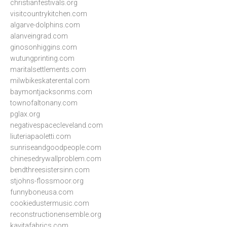
christianfestivals.org
visitcountrykitchen.com
algarve-dolphins.com
alanveingrad.com
ginosonhiggins.com
wutungprinting.com
maritalsettlements.com
milwbikeskaterental.com
baymontjacksonms.com
townofaltonany.com
pglax.org
negativespacecleveland.com
liuteriapaoletti.com
sunriseandgoodpeople.com
chinesedrywallproblem.com
bendthreesistersinn.com
stjohns-flossmoor.org
funnyboneusa.com
cookiedustermusic.com
reconstructionensemble.org
kavitafabrics.com