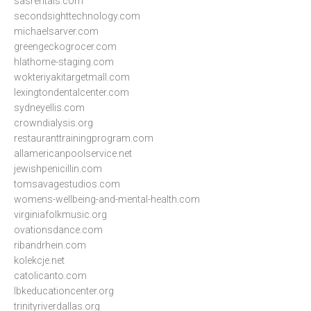
sasrentals.com
secondsighttechnology.com
michaelsarver.com
greengeckogrocer.com
hlathome-staging.com
wokteriyakitargetmall.com
lexingtondentalcenter.com
sydneyellis.com
crowndialysis.org
restauranttrainingprogram.com
allamericanpoolservice.net
jewishpenicillin.com
tomsavagestudios.com
womens-wellbeing-and-mental-health.com
virginiafolkmusic.org
ovationsdance.com
ribandrhein.com
kolekcje.net
catolicanto.com
lbkeducationcenter.org
trinityriverdallas.org