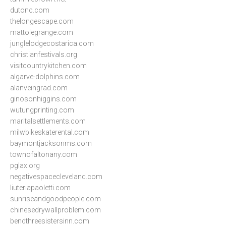
dutonc.com
thelongescape.com
mattolegrange.com
junglelodgecostarica.com
christianfestivals.org
visitcountrykitchen.com
algarve-dolphins.com
alanveingrad.com
ginosonhiggins.com
wutungprinting.com
maritalsettlements.com
milwbikeskaterental.com
baymontjacksonms.com
townofaltonany.com
pglax.org
negativespacecleveland.com
liuteriapaoletti.com
sunriseandgoodpeople.com
chinesedrywallproblem.com
bendthreesistersinn.com