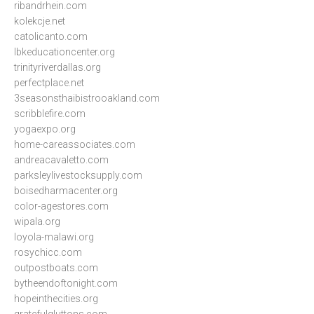
ribandrhein.com
kolekcje.net
catolicanto.com
lbkeducationcenter.org
trinityriverdallas.org
perfectplace.net
3seasonsthaibistrooakland.com
scribblefire.com
yogaexpo.org
home-careassociates.com
andreacavaletto.com
parksleylivestocksupply.com
boisedharmacenter.org
color-agestores.com
wipala.org
loyola-malawi.org
rosychicc.com
outpostboats.com
bytheendoftonight.com
hopeinthecities.org