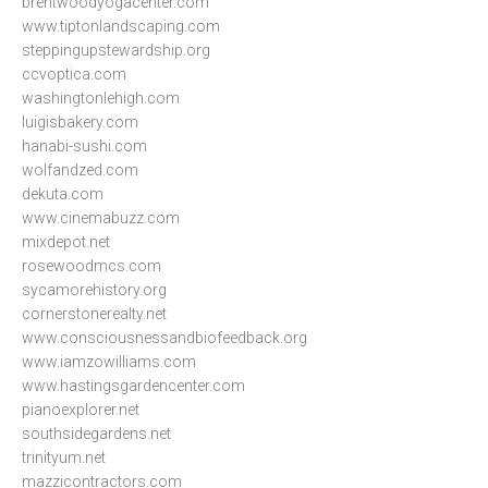
brentwoodyogacenter.com
www.tiptonlandscaping.com
steppingupstewardship.org
ccvoptica.com
washingtonlehigh.com
luigisbakery.com
hanabi-sushi.com
wolfandzed.com
dekuta.com
www.cinemabuzz.com
mixdepot.net
rosewoodmcs.com
sycamorehistory.org
cornerstonerealty.net
www.consciousnessandbiofeedback.org
www.iamzowilliams.com
www.hastingsgardencenter.com
pianoexplorer.net
southsidegardens.net
trinityum.net
mazzicontractors.com