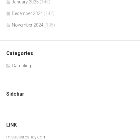
January 2025
(145)
December 2024
(147)
November 2024
(135)
Categories
Gambling
Sidebar
LINK
missclaireshay.com