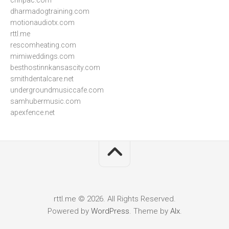
chhpac.com
dharmadogtraining.com
motionaudiotx.com
rttl.me
rescomheating.com
mimiweddings.com
besthostinnkansascity.com
smithdentalcare.net
undergroundmusiccafe.com
samhubermusic.com
apexfence.net
rttl.me © 2026. All Rights Reserved.
Powered by
WordPress
. Theme by
Alx
.