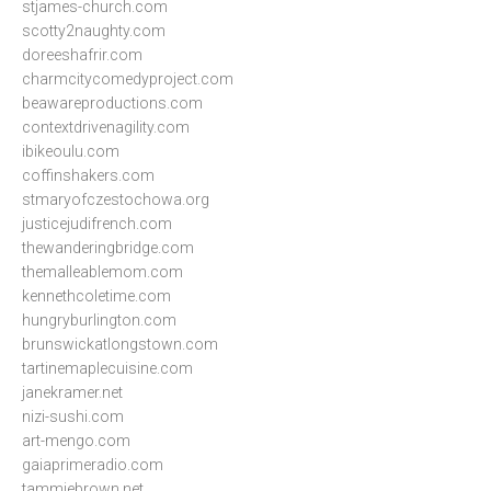
stjames-church.com
scotty2naughty.com
doreeshafrir.com
charmcitycomedyproject.com
beawareproductions.com
contextdrivenagility.com
ibikeoulu.com
coffinshakers.com
stmaryofczestochowa.org
justicejudifrench.com
thewanderingbridge.com
themalleablemom.com
kennethcoletime.com
hungryburlington.com
brunswickatlongstown.com
tartinemaplecuisine.com
janekramer.net
nizi-sushi.com
art-mengo.com
gaiaprimeradio.com
tammiebrown.net