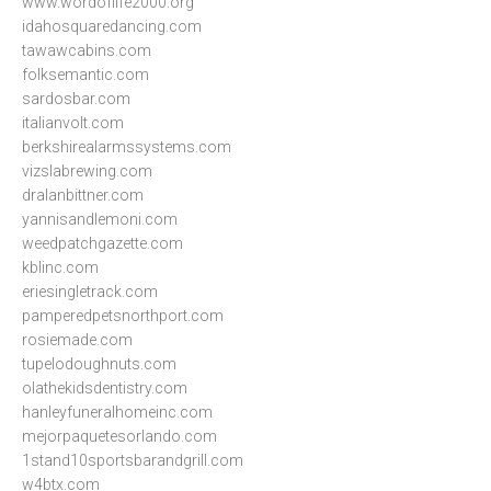
www.wordoflife2000.org
idahosquaredancing.com
tawawcabins.com
folksemantic.com
sardosbar.com
italianvolt.com
berkshirealarmssystems.com
vizslabrewing.com
dralanbittner.com
yannisandlemoni.com
weedpatchgazette.com
kblinc.com
eriesingletrack.com
pamperedpetsnorthport.com
rosiemade.com
tupelodoughnuts.com
olathekidsdentistry.com
hanleyfuneralhomeinc.com
mejorpaquetesorlando.com
1stand10sportsbarandgrill.com
w4btx.com