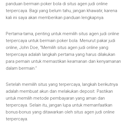
panduan bermain poker bola di situs agen judi online
terpercaya. Bagi yang belum tahu, jangan khawatir, karena
kali ini saya akan memberikan panduan lengkapnya.
Pertama-tama, penting untuk memilih situs agen judi online
terpercaya untuk bermain poker bola. Menurut pakar judi
online, John Doe, “Memilih situs agen judi online yang
terpercaya adalah langkah pertama yang harus dilakukan
para pemain untuk memastikan keamanan dan kenyamanan
dalam bermain.”
Setelah memilih situs yang terpercaya, langkah berikutnya
adalah membuat akun dan melakukan deposit. Pastikan
untuk memilih metode pembayaran yang aman dan
terpercaya. Selain itu, jangan lupa untuk memanfaatkan
bonus-bonus yang ditawarkan oleh situs agen judi online
terpercaya.