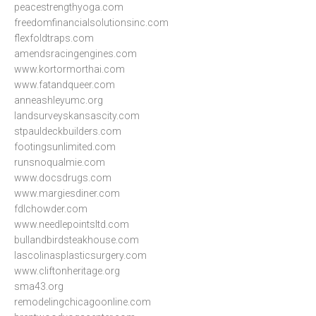
peacestrengthyoga.com
freedomfinancialsolutionsinc.com
flexfoldtraps.com
amendsracingengines.com
www.kortormorthai.com
www.fatandqueer.com
anneashleyumc.org
landsurveyskansascity.com
stpauldeckbuilders.com
footingsunlimited.com
runsnoqualmie.com
www.docsdrugs.com
www.margiesdiner.com
fdlchowder.com
www.needlepointsltd.com
bullandbirdsteakhouse.com
lascolinasplasticsurgery.com
www.cliftonheritage.org
sma43.org
remodelingchicagoonline.com