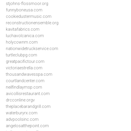
stjohns-flossmoor.org
funnyboneusa.com
cookiedustermusic.com
reconstructionensemble.org
kavitafabrics.com
luchavolcanica.com
holycownm.com
nationwidetruckservice.com
turtleclubpg.com
greatpacifictour.com
victoriaestrella.com
thousandwavesspa.com
courtlandcenter.com
neilfindlaymsp.com
avicollisrestaurant.com
drcconline.org
v
theplacebarandgrill.com
waterburyrx.com
advpoolsinc.com
angelosatthepoint.com