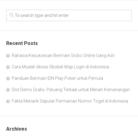
Recent Posts
Rahasia Kesuksesan Bermain Sicbo Online Uang Asli
Cara Mudah Akses Sbobet Wap Login di Indonesia
Panduan Bermain IDN Play Poker untuk Pemula
Slot Demo Gratis: Peluang Terbaik untuk Meraih Kemenangan
Fakta Menarik Seputar Permainan Nomor Togel di Indonesia
Archives