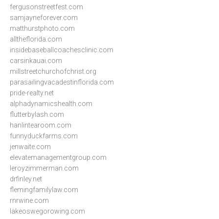
fergusonstreetfest.com
samjayneforever.com
matthurstphoto.com
alltheflorida.com
insidebaseballcoachesclinic.com
carsinkauai.com
millstreetchurchofchrist.org
parasailingvacadestinflorida.com
pride-realty.net
alphadynamicshealth.com
flutterbylash.com
hanlintearoom.com
funnyduckfarms.com
jenwaite.com
elevatemanagementgroup.com
leroyzimmerman.com
drfinley.net
flemingfamilylaw.com
rnrwine.com
lakeoswegorowing.com