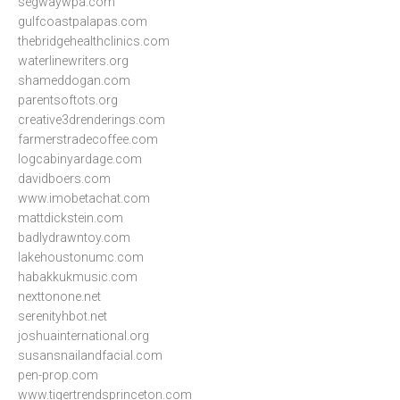
segwaywpa.com
gulfcoastpalapas.com
thebridgehealthclinics.com
waterlinewriters.org
shameddogan.com
parentsoftots.org
creative3drenderings.com
farmerstradecoffee.com
logcabinyardage.com
davidboers.com
www.imobetachat.com
mattdickstein.com
badlydrawntoy.com
lakehoustonumc.com
habakkukmusic.com
nexttonone.net
serenityhbot.net
joshuainternational.org
susansnailandfacial.com
pen-prop.com
www.tigertrendsprinceton.com