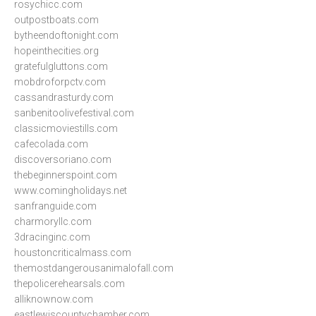
rosychicc.com
outpostboats.com
bytheendoftonight.com
hopeinthecities.org
gratefulgluttons.com
mobdroforpctv.com
cassandrasturdy.com
sanbenitoolivefestival.com
classicmoviestills.com
cafecolada.com
discoversoriano.com
thebeginnerspoint.com
www.comingholidays.net
sanfranguide.com
charmoryllc.com
3dracinginc.com
houstoncriticalmass.com
themostdangerousanimalofall.com
thepolicerehearsals.com
alliknownow.com
eastlewiscountychamber.com