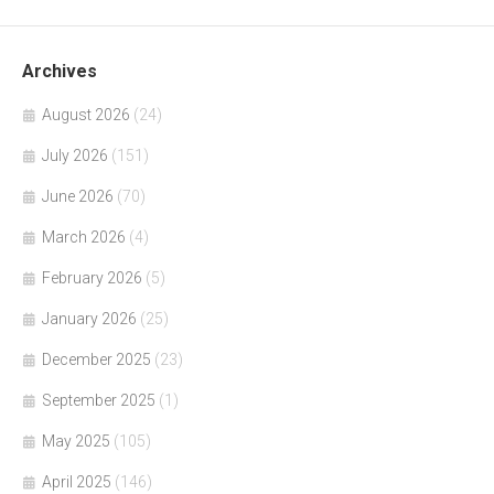
Archives
August 2026
(24)
July 2026
(151)
June 2026
(70)
March 2026
(4)
February 2026
(5)
January 2026
(25)
December 2025
(23)
September 2025
(1)
May 2025
(105)
April 2025
(146)