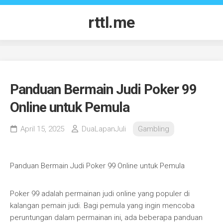
Skip
to
rttl.me
content
Panduan Bermain Judi Poker 99
Online untuk Pemula
April 15, 2025
DuaLapanJuli
Gambling
Panduan Bermain Judi Poker 99 Online untuk Pemula
Poker 99 adalah permainan judi online yang populer di
kalangan pemain judi. Bagi pemula yang ingin mencoba
peruntungan dalam permainan ini, ada beberapa panduan