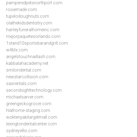
pamperedpetsnorthport.com
rosiemade.com
tupelodoughnuts.com
olathekidsdentistry.com
hanleyfuneralhomeinc.com
mejorpaquetesorlando.com
1stand10sportsbarandgrill.com
w4btx.com
angelstouchnaillash.com
kabbalahacademy.net
smilondental.com
newstarcollision.com
sasrentals.com
secondsighttechnology.com
michaelsarver.com
greengeckogrocer.com
hlathome-staging.com
wokteriyakitargetmall.com
lexingtondentalcenter.com
sydneyellis.com