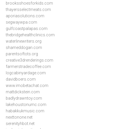
brooksshoesforkids.com
thayersselectmeats.com
aporiasolutions.com
segwaywpa.com
gulfcoastpalapas.com
thebridgehealthclinics.com
waterlinewriters.org
shameddogan.com
parentsoftots.org
creative3drenderings.com
farmerstradecoffee.com
logcabinyardage.com
davidboers.com
www.imobetachat.com
mattdickstein.com
badlydrawntoy.com
lakehoustonumc.com
habakkukmusic.com
nexttonone.net
serenityhbot.net