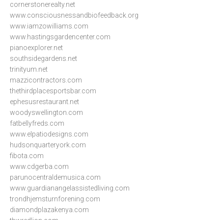
cornerstonerealty.net
www.consciousnessandbiofeedback.org
www.iamzowilliams.com
www.hastingsgardencenter.com
pianoexplorer.net
southsidegardens.net
trinityum.net
mazzicontractors.com
thethirdplacesportsbar.com
ephesusrestaurant.net
woodyswellington.com
fatbellyfreds.com
www.elpatiodesigns.com
hudsonquarteryork.com
fibota.com
www.cdgerba.com
parunocentraldemusica.com
www.guardianangelassistedliving.com
trondhjemsturnforening.com
diamondplazakenya.com