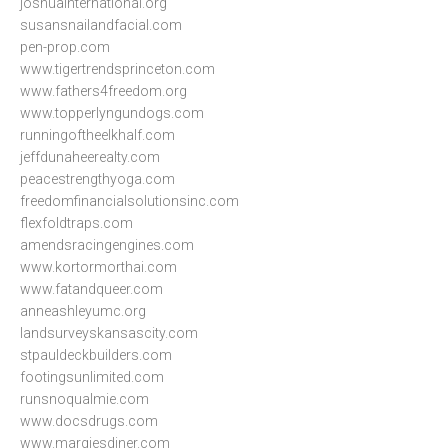
joshuainternational.org
susansnailandfacial.com
pen-prop.com
www.tigertrendsprinceton.com
www.fathers4freedom.org
www.topperlyngundogs.com
runningoftheelkhalf.com
jeffdunaheerealty.com
peacestrengthyoga.com
freedomfinancialsolutionsinc.com
flexfoldtraps.com
amendsracingengines.com
www.kortormorthai.com
www.fatandqueer.com
anneashleyumc.org
landsurveyskansascity.com
stpauldeckbuilders.com
footingsunlimited.com
runsnoqualmie.com
www.docsdrugs.com
www.margiesdiner.com