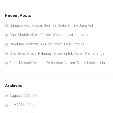
Recent Posts
Rahasia Kesuksesan Bermain Sicbo Online Uang Asli
Cara Mudah Akses Sbobet Wap Login di Indonesia
Panduan Bermain IDN Play Poker untuk Pemula
Slot Demo Gratis: Peluang Terbaik untuk Meraih Kemenangan
Fakta Menarik Seputar Permainan Nomor Togel di Indonesia
Archives
August 2026
(39)
July 2026
(151)