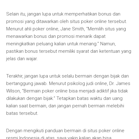
Selain itu, jangan lupa untuk memperhatikan bonus dan
promosi yang ditawarkan oleh situs poker online tersebut.
Menurut ahli poker online, Jane Smith, “Memilih situs yang
menawarkan bonus dan promosi menarik dapat
meningkatkan peluang kalian untuk menang.” Namun,
pastikan bonus tersebut memiliki syarat dan ketentuan yang
jelas dan wajar.
Terakhir, jangan lupa untuk selalu bermain dengan bijak dan
bertanggung jawab. Menurut psikolog judi online, Dr. James
Wilson, “Bermain poker online bisa menjadi adiktif jika tidak
dilakukan dengan bijak.” Tetapkan batas waktu dan uang
kalian saat bermain, dan jangan pernah bermain melebihi
batas tersebut.
Dengan mengikuti panduan bermain di situs poker online
resmi Indonesia di atas, saya yakin kalian akan bisa