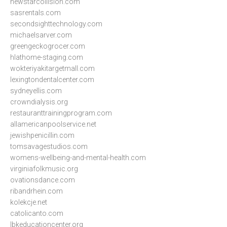
newstarcollision.com
sasrentals.com
secondsighttechnology.com
michaelsarver.com
greengeckogrocer.com
hlathome-staging.com
wokteriyakitargetmall.com
lexingtondentalcenter.com
sydneyellis.com
crowndialysis.org
restauranttrainingprogram.com
allamericanpoolservice.net
jewishpenicillin.com
tomsavagestudios.com
womens-wellbeing-and-mental-health.com
virginiafolkmusic.org
ovationsdance.com
ribandrhein.com
kolekcje.net
catolicanto.com
lbkeducationcenter.org