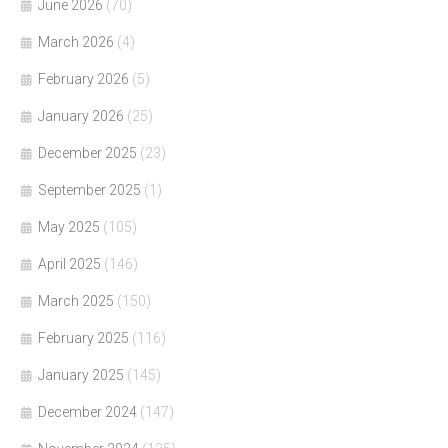
June 2026
(70)
March 2026
(4)
February 2026
(5)
January 2026
(25)
December 2025
(23)
September 2025
(1)
May 2025
(105)
April 2025
(146)
March 2025
(150)
February 2025
(116)
January 2025
(145)
December 2024
(147)