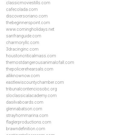
classicmoviestills.com
cafecolada.com
discoversoriano.com
thebeginnerspoint.com
www.comingholidays.net
sanfranguide.com
charmoryllc.com
3dracinginc.com
houstoncriticalmass.com
themostdangerousanimalofall.com
thepolicerehearsals.com
alliknownow.com
eastlewiscountychamber.com
tribunalcontenciosobc.org
sloclassicalacademy.com
dasilvaboards.com
glennabatson.com
strayhornmarina.com
flaglerproductions.com
brawndefinition.com