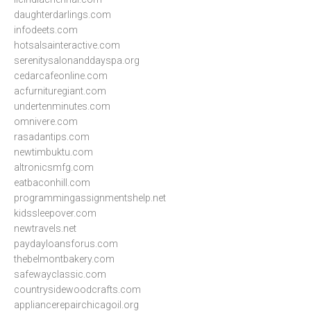
daughterdarlings.com
infodeets.com
hotsalsainteractive.com
serenitysalonanddayspa.org
cedarcafeonline.com
acfurnituregiant.com
undertenminutes.com
omnivere.com
rasadantips.com
newtimbuktu.com
altronicsmfg.com
eatbaconhill.com
programmingassignmentshelp.net
kidssleepover.com
newtravels.net
paydayloansforus.com
thebelmontbakery.com
safewayclassic.com
countrysidewoodcrafts.com
appliancerepairchicagoil.org