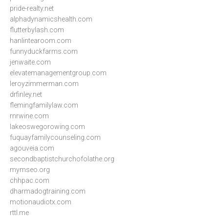
pride-realty.net
alphadynamicshealth.com
flutterbylash.com
hanlintearoom.com
funnyduckfarms.com
jenwaite.com
elevatemanagementgroup.com
leroyzimmerman.com
drfinley.net
flemingfamilylaw.com
rnrwine.com
lakeoswegorowing.com
fuquayfamilycounseling.com
agouveia.com
secondbaptistchurchofolathe.org
mymseo.org
chhpac.com
dharmadogtraining.com
motionaudiotx.com
rttl.me