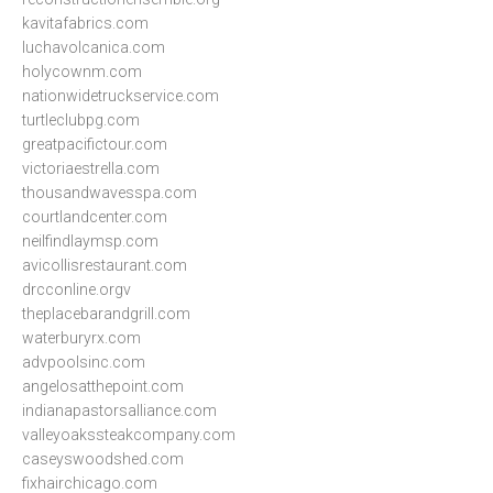
kavitafabrics.com
luchavolcanica.com
holycownm.com
nationwidetruckservice.com
turtleclubpg.com
greatpacifictour.com
victoriaestrella.com
thousandwavesspa.com
courtlandcenter.com
neilfindlaymsp.com
avicollisrestaurant.com
drcconline.org
v
theplacebarandgrill.com
waterburyrx.com
advpoolsinc.com
angelosatthepoint.com
indianapastorsalliance.com
valleyoakssteakcompany.com
caseyswoodshed.com
fixhairchicago.com