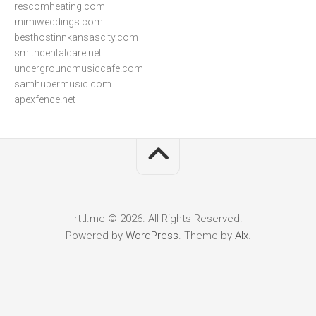
rescomheating.com
mimiweddings.com
besthostinnkansascity.com
smithdentalcare.net
undergroundmusiccafe.com
samhubermusic.com
apexfence.net
rttl.me © 2026. All Rights Reserved.
Powered by
WordPress
. Theme by
Alx
.