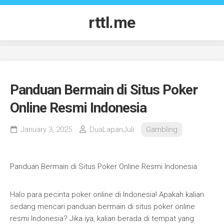
Skip
to
rttl.me
content
Panduan Bermain di Situs Poker
Online Resmi Indonesia
January 3, 2025
DuaLapanJuli
Gambling
Panduan Bermain di Situs Poker Online Resmi Indonesia
Halo para pecinta poker online di Indonesia! Apakah kalian
sedang mencari panduan bermain di situs poker online
resmi Indonesia? Jika iya, kalian berada di tempat yang