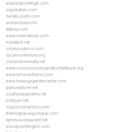
washingtonlehigh.com
luigisbakery.com
hanabi-sushi.com
wolfandzed.com
dekuta.com
www.cinemabuzz.com
mixdepot.net
rosewoodmcs.com
sycamorehistory.org
cornerstonerealty.net
www.consciousnessandbiofeedback.org
www.iamzowilliams.com
www.hastingsgardencenter.com
pianoexplorer.net
southsidegardens.net
trinityum.net
mazzicontractors.com
thethirdplacesportsbar.com
ephesusrestaurant.net
woodyswellington.com