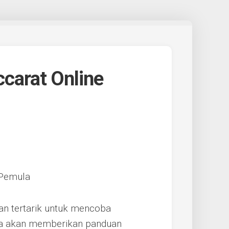
carat Online
 Pemula
ian tertarik untuk mencoba
saya akan memberikan panduan