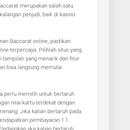
Baccarat merupakan salah satu
alangan penjudi, baik di kasino
n Baccarat online, pastikan
line terpercaya. Pilihlah situs yang
tampilan yang menarik dan fitur
ian bisa langsung memulai
 perlu memilih untuk bertaruh
gan nilai kartu terdekat dengan
menang. Jika kalian bertaruh pada
mendapatkan pembayaran 1:1.
Sedangkan jika kalian bertaruh