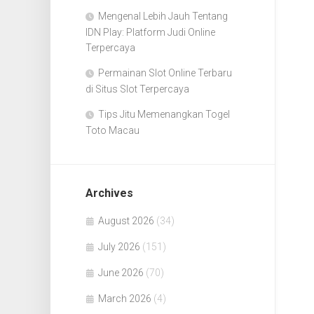
Mengenal Lebih Jauh Tentang
IDN Play: Platform Judi Online
Terpercaya
Permainan Slot Online Terbaru
di Situs Slot Terpercaya
Tips Jitu Memenangkan Togel
Toto Macau
Archives
August 2026
(34)
July 2026
(151)
June 2026
(70)
March 2026
(4)