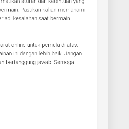
erhatikan aturan dan ketentuan yang
an bermain. Pastikan kalian memahami
erjadi kesalahan saat bermain
at online untuk pemula di atas,
inan ini dengan lebih baik. Jangan
 dan bertanggung jawab. Semoga