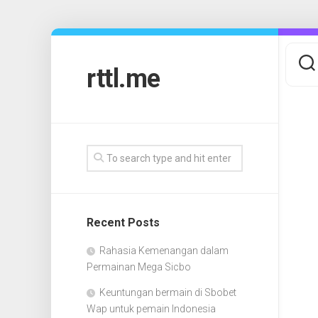
Skip
to
content
rttl.me
Recent Posts
Rahasia Kemenangan dalam
Permainan Mega Sicbo
Keuntungan bermain di Sbobet
Wap untuk pemain Indonesia