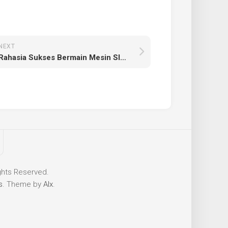
NEXT
Rahasia Sukses Bermain Mesin Slot Online
ights Reserved.
s
. Theme by
Alx
.