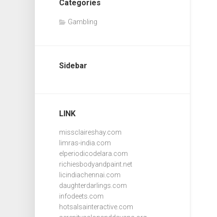
Categories
Gambling
Sidebar
LINK
missclaireshay.com
limras-india.com
elperiodicodelara.com
richiesbodyandpaint.net
licindiachennai.com
daughterdarlings.com
infodeets.com
hotsalsainteractive.com