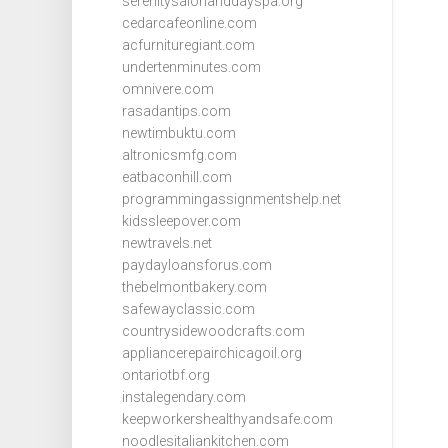
serenitysalonanddayspa.org
cedarcafeonline.com
acfurnituregiant.com
undertenminutes.com
omnivere.com
rasadantips.com
newtimbuktu.com
altronicsmfg.com
eatbaconhill.com
programmingassignmentshelp.net
kidssleepover.com
newtravels.net
paydayloansforus.com
thebelmontbakery.com
safewayclassic.com
countrysidewoodcrafts.com
appliancerepairchicagoil.org
ontariotbf.org
instalegendary.com
keepworkershealthyandsafe.com
noodlesitaliankitchen.com