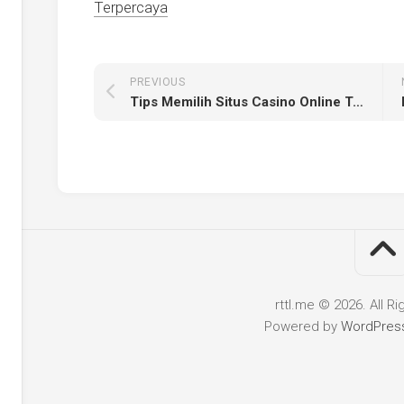
Terpercaya
PREVIOUS
Tips Memilih Situs Casino Online Terpercaya di Indonesia
rttl.me © 2026. All R
Powered by
WordPres