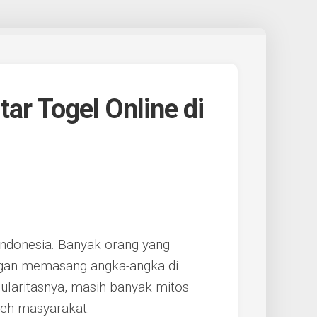
ar Togel Online di
Indonesia. Banyak orang yang
ngan memasang angka-angka di
opularitasnya, masih banyak mitos
leh masyarakat.