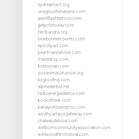
nydreamact.org
unagisushimetairie.com
jewelflashtattoos.com
getpcfixtoday.com
bbrtbandra.org
bluebonnetcountry.com
epicclipart.com
pearlmanilahotel.com
maintdrop.com
bobtoman.com
sosanimauxtunisie.org
kogroofing.com
alpinedentist.net
radioenergiadance.com
kookotheek.com
panayiotislamprou.com
southcampusgateway.com
chateaudelisse.com
wellborncommunityassociation.com
wildwoodfilmfestival.com