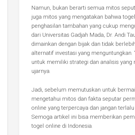
Namun, bukan berarti semua mitos seputar
juga mitos yang mengatakan bahwa togel
penghasilan tambahan yang cukup meng
dari Universitas Gadjah Mada, Dr. Andi Ta
dimainkan dengan bijak dan tidak berlebih
alternatif investasi yang menguntungkan. 
untuk memiliki strategi dan analisis ya
ujarnya.
Jadi, sebelum memutuskan untuk bermain 
mengetahui mitos dan fakta seputar permain
online yang terpercaya dan jangan terlal
Semoga artikel ini bisa memberikan pem
togel online di Indonesia.