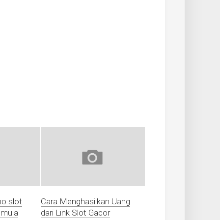
o slot
Cara Menghasilkan Uang
emula
dari Link Slot Gacor