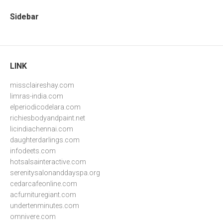
Sidebar
LINK
missclaireshay.com
limras-india.com
elperiodicodelara.com
richiesbodyandpaint.net
licindiachennai.com
daughterdarlings.com
infodeets.com
hotsalsainteractive.com
serenitysalonanddayspa.org
cedarcafeonline.com
acfurnituregiant.com
undertenminutes.com
omnivere.com