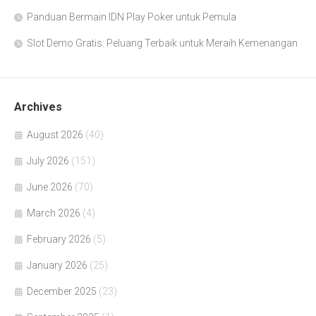
Panduan Bermain IDN Play Poker untuk Pemula
Slot Demo Gratis: Peluang Terbaik untuk Meraih Kemenangan
Archives
August 2026
(40)
July 2026
(151)
June 2026
(70)
March 2026
(4)
February 2026
(5)
January 2026
(25)
December 2025
(23)