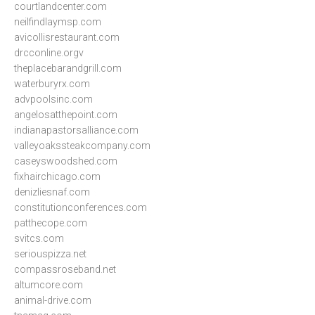
courtlandcenter.com
neilfindlaymsp.com
avicollisrestaurant.com
drcconline.org
v
theplacebarandgrill.com
waterburyrx.com
advpoolsinc.com
angelosatthepoint.com
indianapastorsalliance.com
valleyoakssteakcompany.com
caseyswoodshed.com
fixhairchicago.com
denizliesnaf.com
constitutionconferences.com
patthecope.com
svitcs.com
seriouspizza.net
compassroseband.net
altumcore.com
animal-drive.com