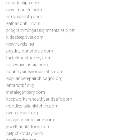
rasadantips.com
newtimbuktu.com
altronicsmfg.com
eatbaconhill.com
programmingassignmentshelp.net
kidssleepover.com
newtravels.net
paydayloansforus.com
thebelmontbakery.com
safewayclassic.com
countrysidewoodcrafts.com
appliancerepairchicagoil.org
ontariotbf.org
instalegendary.com
keepworkershealthyandsafe.com
noodlesitaliankitchen.com
nydreamact.org
unagisushimetairie.com
jewelflashtattoos.com
getpcfixtoday.com