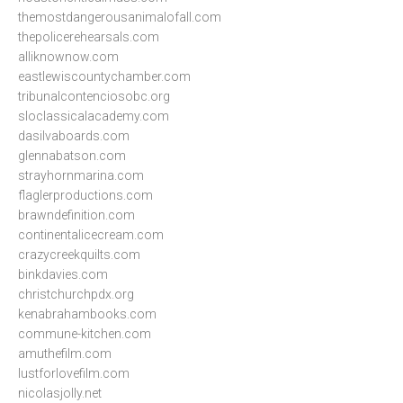
themostdangerousanimalofall.com
thepolicerehearsals.com
alliknownow.com
eastlewiscountychamber.com
tribunalcontenciosobc.org
sloclassicalacademy.com
dasilvaboards.com
glennabatson.com
strayhornmarina.com
flaglerproductions.com
brawndefinition.com
continentalicecream.com
crazycreekquilts.com
binkdavies.com
christchurchpdx.org
kenabrahambooks.com
commune-kitchen.com
amuthefilm.com
lustforlovefilm.com
nicolasjolly.net