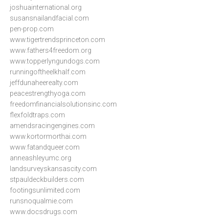
joshuainternational.org
susansnailandfacial.com
pen-prop.com
www.tigertrendsprinceton.com
www.fathers4freedom.org
www.topperlyngundogs.com
runningoftheelkhalf.com
jeffdunaheerealty.com
peacestrengthyoga.com
freedomfinancialsolutionsinc.com
flexfoldtraps.com
amendsracingengines.com
www.kortormorthai.com
www.fatandqueer.com
anneashleyumc.org
landsurveyskansascity.com
stpauldeckbuilders.com
footingsunlimited.com
runsnoqualmie.com
www.docsdrugs.com