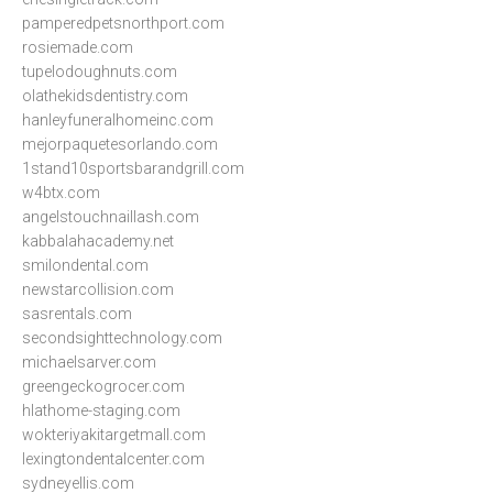
pamperedpetsnorthport.com
rosiemade.com
tupelodoughnuts.com
olathekidsdentistry.com
hanleyfuneralhomeinc.com
mejorpaquetesorlando.com
1stand10sportsbarandgrill.com
w4btx.com
angelstouchnaillash.com
kabbalahacademy.net
smilondental.com
newstarcollision.com
sasrentals.com
secondsighttechnology.com
michaelsarver.com
greengeckogrocer.com
hlathome-staging.com
wokteriyakitargetmall.com
lexingtondentalcenter.com
sydneyellis.com