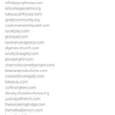
infinitasymphonia.com
africanlegalcentre.org
katsusushihouse.com
greelycommunity.org
ruedumainerestaurant.com
rosetzsky.com
glonojad.com
revistanuevagrecia.com
stjames-church.com
scotty2naughty.com
doreeshafrir.com
charmcitycomedyproject.com
beawareproductions.com
contextdrivenagility.com
ibikeoulu.com
coffinshakers.com
stmaryofczestochowa.org
justicejudifrench.com
thewanderingbridge.com
themalleablemom.com