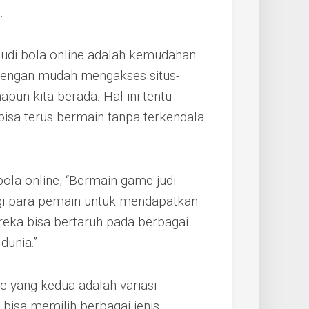
.
udi bola online adalah kemudahan
a dengan mudah mengakses situs-
apun kita berada. Hal ini tentu
sa terus bermain tanpa terkendala
ola online, “Bermain game judi
i para pemain untuk mendapatkan
eka bisa bertaruh pada berbagai
dunia.”
e yang kedua adalah variasi
bisa memilih berbagai jenis