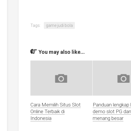
Tags:
game judi bola
You may also like...
Cara Memilih Situs Slot
Panduan lengkap
Online Terbaik di
demo slot PG dan
Indonesia
menang besar