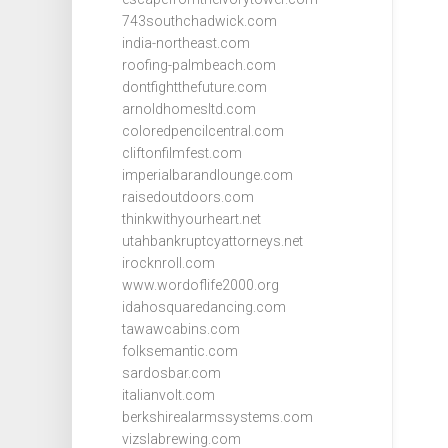
743southchadwick.com
india-northeast.com
roofing-palmbeach.com
dontfightthefuture.com
arnoldhomesltd.com
coloredpencilcentral.com
cliftonfilmfest.com
imperialbarandlounge.com
raisedoutdoors.com
thinkwithyourheart.net
utahbankruptcyattorneys.net
irocknroll.com
www.wordoflife2000.org
idahosquaredancing.com
tawawcabins.com
folksemantic.com
sardosbar.com
italianvolt.com
berkshirealarmssystems.com
vizslabrewing.com