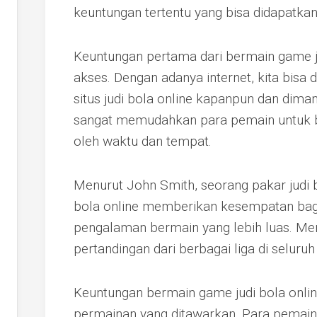
keuntungan tertentu yang bisa didapatkan
Keuntungan pertama dari bermain game j
akses. Dengan adanya internet, kita bis
situs judi bola online kapanpun dan diman
sangat memudahkan para pemain untuk bi
oleh waktu dan tempat.
Menurut John Smith, seorang pakar judi b
bola online memberikan kesempatan bag
pengalaman bermain yang lebih luas. Mer
pertandingan dari berbagai liga di seluruh 
Keuntungan bermain game judi bola onlin
permainan yang ditawarkan. Para pemain 