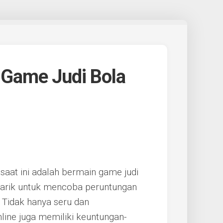
Game Judi Bola
saat ini adalah bermain game judi
rtarik untuk mencoba peruntungan
 Tidak hanya seru dan
ine juga memiliki keuntungan-