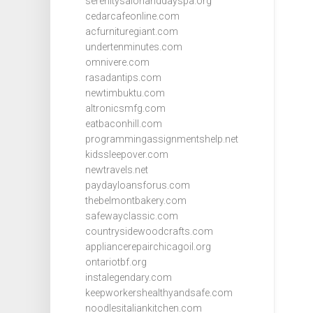
serenitysalonanddayspa.org
cedarcafeonline.com
acfurnituregiant.com
undertenminutes.com
omnivere.com
rasadantips.com
newtimbuktu.com
altronicsmfg.com
eatbaconhill.com
programmingassignmentshelp.net
kidssleepover.com
newtravels.net
paydayloansforus.com
thebelmontbakery.com
safewayclassic.com
countrysidewoodcrafts.com
appliancerepairchicagoil.org
ontariotbf.org
instalegendary.com
keepworkershealthyandsafe.com
noodlesitaliankitchen.com