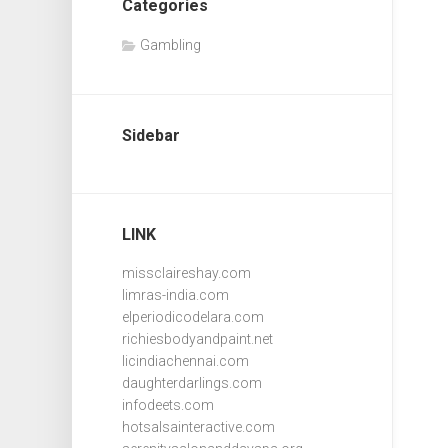
Categories
Gambling
Sidebar
LINK
missclaireshay.com
limras-india.com
elperiodicodelara.com
richiesbodyandpaint.net
licindiachennai.com
daughterdarlings.com
infodeets.com
hotsalsainteractive.com