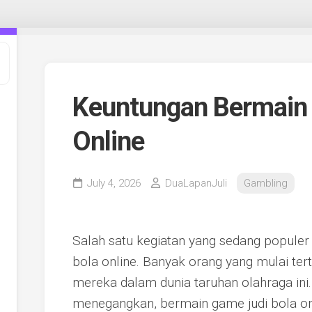
Keuntungan Bermain 
Online
July 4, 2026
DuaLapanJuli
Gambling
Salah satu kegiatan yang sedang populer 
bola online. Banyak orang yang mulai te
mereka dalam dunia taruhan olahraga ini.
menegangkan, bermain game judi bola onl