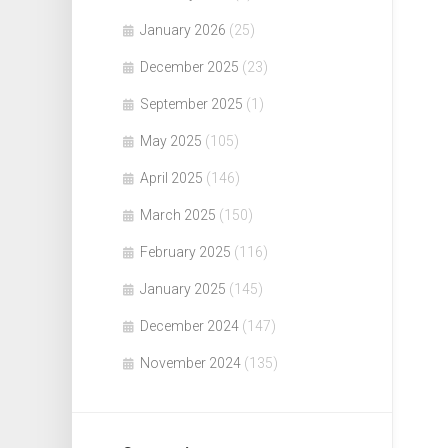
January 2026
(25)
December 2025
(23)
September 2025
(1)
May 2025
(105)
April 2025
(146)
March 2025
(150)
February 2025
(116)
January 2025
(145)
December 2024
(147)
November 2024
(135)