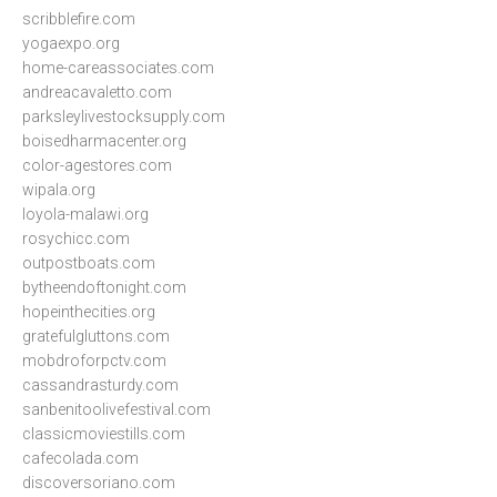
scribblefire.com
yogaexpo.org
home-careassociates.com
andreacavaletto.com
parksleylivestocksupply.com
boisedharmacenter.org
color-agestores.com
wipala.org
loyola-malawi.org
rosychicc.com
outpostboats.com
bytheendoftonight.com
hopeinthecities.org
gratefulgluttons.com
mobdroforpctv.com
cassandrasturdy.com
sanbenitoolivefestival.com
classicmoviestills.com
cafecolada.com
discoversoriano.com