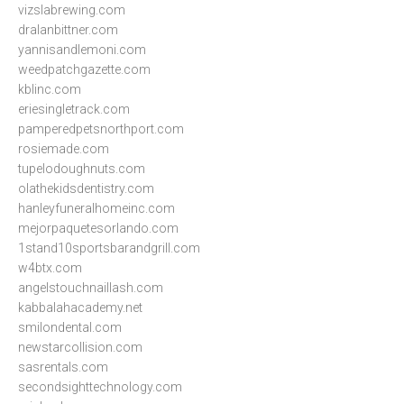
vizslabrewing.com
dralanbittner.com
yannisandlemoni.com
weedpatchgazette.com
kblinc.com
eriesingletrack.com
pamperedpetsnorthport.com
rosiemade.com
tupelodoughnuts.com
olathekidsdentistry.com
hanleyfuneralhomeinc.com
mejorpaquetesorlando.com
1stand10sportsbarandgrill.com
w4btx.com
angelstouchnaillash.com
kabbalahacademy.net
smilondental.com
newstarcollision.com
sasrentals.com
secondsighttechnology.com