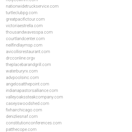
nationwidetruckservice.com
turtleclubpg.com
greatpacifictour.com
victoriaestrella.com
thousandwavesspa.com
courtlandcenter.com
neilfindlaymsp.com
avicollisrestaurant.com
drcconline.org
v
theplacebarandgrill.com
waterburyrx.com
advpoolsinc.com
angelosatthepoint.com
indianapastorsalliance.com
valleyoakssteakcompany.com
caseyswoodshed.com
fixhairchicago.com
denizliesnaf.com
constitutionconferences.com
patthecope.com