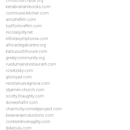
christchurchpdx.org
kenabrahambooks.com
commune-kitchen.com
amuthefilm.com
lustforlovefilm.com
nicolasjolly.net
infinitasymphonia.com
africanlegalcentre.org
katsusushihouse.com
greelycommunity.org
ruedumainerestaurant.com
rosetzsky.com
glonojad.com
revistanuevagrecia.com
stjames-church.com
scotty2naughty.com
doreeshafrir.com
charmcitycomedyproject.com
beawareproductions.com
contextdrivenagility.com
ibikeoulu.com