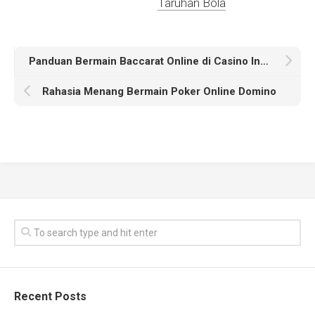
Taruhan Bola
Panduan Bermain Baccarat Online di Casino Indonesia
Rahasia Menang Bermain Poker Online Domino
Recent Posts