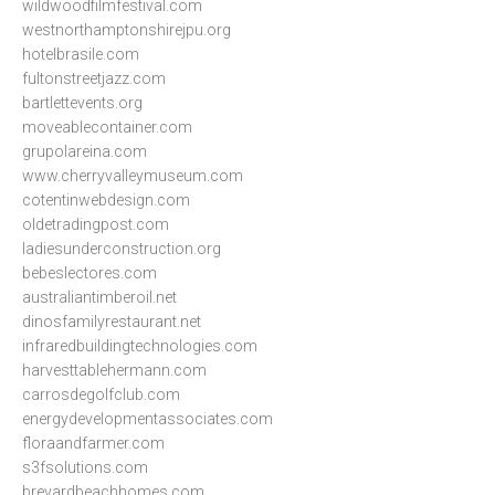
wildwoodfilmfestival.com
westnorthamptonshirejpu.org
hotelbrasile.com
fultonstreetjazz.com
bartlettevents.org
moveablecontainer.com
grupolareina.com
www.cherryvalleymuseum.com
cotentinwebdesign.com
oldetradingpost.com
ladiesunderconstruction.org
bebeslectores.com
australiantimberoil.net
dinosfamilyrestaurant.net
infraredbuildingtechnologies.com
harvesttablehermann.com
carrosdegolfclub.com
energydevelopmentassociates.com
floraandfarmer.com
s3fsolutions.com
brevardbeachhomes.com