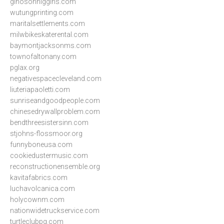
ginosonhiggins.com
wutungprinting.com
maritalsettlements.com
milwbikeskaterental.com
baymontjacksonms.com
townofaltonany.com
pglax.org
negativespacecleveland.com
liuteriapaoletti.com
sunriseandgoodpeople.com
chinesedrywallproblem.com
bendthreesistersinn.com
stjohns-flossmoor.org
funnyboneusa.com
cookiedustermusic.com
reconstructionensemble.org
kavitafabrics.com
luchavolcanica.com
holycownm.com
nationwidetruckservice.com
turtleclubpg.com