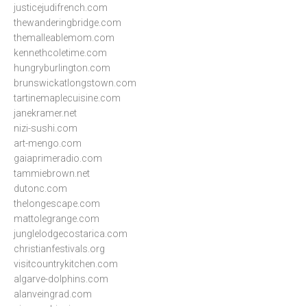
justicejudifrench.com
thewanderingbridge.com
themalleablemom.com
kennethcoletime.com
hungryburlington.com
brunswickatlongstown.com
tartinemaplecuisine.com
janekramer.net
nizi-sushi.com
art-mengo.com
gaiaprimeradio.com
tammiebrown.net
dutonc.com
thelongescape.com
mattolegrange.com
junglelodgecostarica.com
christianfestivals.org
visitcountrykitchen.com
algarve-dolphins.com
alanveingrad.com