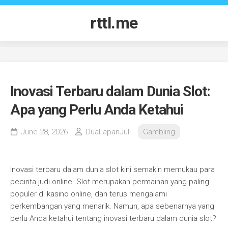
Skip
to
rttl.me
content
Inovasi Terbaru dalam Dunia Slot:
Apa yang Perlu Anda Ketahui
June 28, 2026
DuaLapanJuli
Gambling
Inovasi terbaru dalam dunia slot kini semakin memukau para
pecinta judi online. Slot merupakan permainan yang paling
populer di kasino online, dan terus mengalami
perkembangan yang menarik. Namun, apa sebenarnya yang
perlu Anda ketahui tentang inovasi terbaru dalam dunia slot?