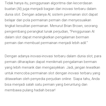
Tidak hanya itu, penggunaan algoritma dan kecerdasan
buatan (AI) juga menjadi bagian dari inovasi terbaru dalam
dunia slot. Dengan adanya AI, sistem permainan slot dapat
belajar dari pola permainan pemain dan menyesuaikan
tingkat kesulitan permainan. Menurut Brian Brown, seorang
pengembang perangkat lunak perjudian, “Penggunaan AI
dalam slot dapat meningkatkan pengalaman bermain
pemain dan membuat permainan menjadi lebih adil.”
Dengan adanya inovasi-inovasi terbaru dalam dunia slot, para
pemain diharapkan dapat menikmati pengalaman bermain
yang lebih menarik dan mengasyikkan. Jadi, jangan lewatkan
untuk mencoba permainan slot dengan inovasi terbaru yang
ditawarkan oleh penyedia perjudian online. Siapa tahu, Anda
bisa menjadi salah satu pemain yang beruntung dan
membawa pulang hadiah besar!