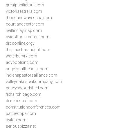
greatpacifictour.com
victoriaestrella.com
thousandwavesspa.com
courtlandcenter.com
neilfindlaymsp.com
avicollisrestaurant.com
drcconline.org
v
theplacebarandgrill.com
waterburyrx.com
advpoolsinc.com
angelosatthepoint.com
indianapastorsalliance.com
valleyoakssteakcompany.com
caseyswoodshed.com
fixhairchicago.com
denizliesnaf.com
constitutionconferences.com
patthecope.com
svitcs.com
seriouspizza.net