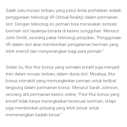
Salah satu inovasi terbaru yang patut Anda perhatikan adalah
penggunaan teknologi VR (Virtual Reality) dalam permainan
slot. Dengan teknologi ini, pemain bisa merasakan sensasi
bermain slot layaknya berada di kasino sungguhan. Menurut
John Smith, seorang pakar teknologi perjudian, “Penggunaan
VR dalam slot akan memberikan pengalaman bermain yang
lebih imersif dan menyenangkan bagi para pemain.”
Selain itu, fitur-fitur bonus yang semakin kreatif juga menjadi
tren dalam inovasi terbaru dalam dunia slot. Misalnya, fitur
bonus interaktif yang memungkinkan pemain untuk terlibat
langsung dalam permainan bonus. Menurut Sarah Johnson,
seorang ahli permainan kasino online, “Fitur-fitur bonus yang
kreatif tidak hanya meningkatkan keseruan bermain, tetapi
juga memberikan peluang yang lebih besar untuk
memenangkan hadiah besar.”