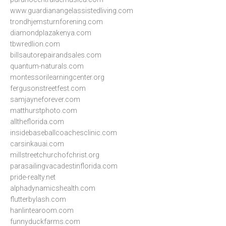
www.guardianangelassistedliving.com
trondhjemsturnforening.com
diamondplazakenya.com
tbwredlion.com
billsautorepairandsales.com
quantum-naturals.com
montessorilearningcenter.org
fergusonstreetfest.com
samjayneforever.com
matthurstphoto.com
alltheflorida.com
insidebaseballcoachesclinic.com
carsinkauai.com
millstreetchurchofchrist.org
parasailingvacadestinflorida.com
pride-realty.net
alphadynamicshealth.com
flutterbylash.com
hanlintearoom.com
funnyduckfarms.com