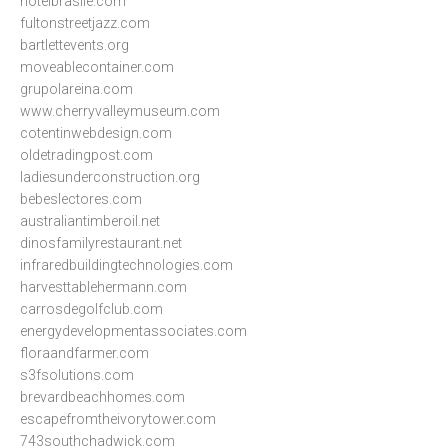
hotelbrasile.com
fultonstreetjazz.com
bartlettevents.org
moveablecontainer.com
grupolareina.com
www.cherryvalleymuseum.com
cotentinwebdesign.com
oldetradingpost.com
ladiesunderconstruction.org
bebeslectores.com
australiantimberoil.net
dinosfamilyrestaurant.net
infraredbuildingtechnologies.com
harvesttablehermann.com
carrosdegolfclub.com
energydevelopmentassociates.com
floraandfarmer.com
s3fsolutions.com
brevardbeachhomes.com
escapefromtheivorytower.com
743southchadwick.com