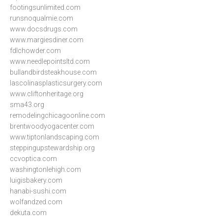
footingsunlimited.com
runsnoqualmie.com
www.docsdrugs.com
www.margiesdiner.com
fdlchowder.com
www.needlepointsltd.com
bullandbirdsteakhouse.com
lascolinasplasticsurgery.com
www.cliftonheritage.org
sma43.org
remodelingchicagoonline.com
brentwoodyogacenter.com
www.tiptonlandscaping.com
steppingupstewardship.org
ccvoptica.com
washingtonlehigh.com
luigisbakery.com
hanabi-sushi.com
wolfandzed.com
dekuta.com