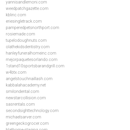
yannisandlemoni.com
weedpatchgazette.com
kblinc.com
eriesingletrack.com
pamperedpetsnorthport.com
rosiemade.com
tupelodoughnuts.com
olathekidsdentistry.com
hanleyfuneralhomeinc.com
mejorpaquetesorlando.com
1stand10sportsbarandgrill.com
w4btx.com
angelstouchnaillash.com
kabbalahacademy.net
smilondental.com
newstarcollision.com
sasrentals.com
secondsighttechnology.com
michaelsarver.com
greengeckogrocer.com
hlathome-staging.com