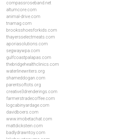
compassroseband.net
altumcore.com
animal-drive.com
tnamag.com
brooksshoesforkids.com
thayersselectmeats.com
aporiasolutions.com
segwaywpa.com
gulfcoastpalapas.com
thebridgehealthclinics.com
waterlinewriters.org
shameddogan.com
parentsoftots.org
creative3drenderings.com
farmerstradecoffee.com
logcabinyardage.com
davidboers.com
www.imobetachat.com
mattdickstein.com
badlydrawntoy.com