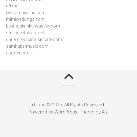
rttl.me
rescomheating.com
mimiweddings.com
besthostinnkansascity.com
smithdentalcare.net
undergroundmusiccafe.com
samhubermusic.com
apexfence.net
rttl.me © 2026. All Rights Reserved.
Powered by
WordPress
. Theme by
Alx
.