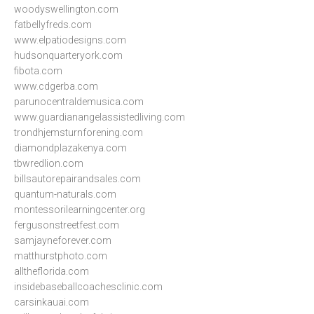
woodyswellington.com
fatbellyfreds.com
www.elpatiodesigns.com
hudsonquarteryork.com
fibota.com
www.cdgerba.com
parunocentraldemusica.com
www.guardianangelassistedliving.com
trondhjemsturnforening.com
diamondplazakenya.com
tbwredlion.com
billsautorepairandsales.com
quantum-naturals.com
montessorilearningcenter.org
fergusonstreetfest.com
samjayneforever.com
matthurstphoto.com
alltheflorida.com
insidebaseballcoachesclinic.com
carsinkauai.com