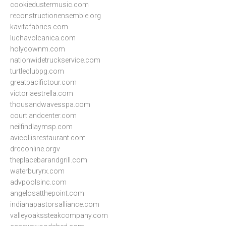
cookiedustermusic.com
reconstructionensemble.org
kavitafabrics.com
luchavolcanica.com
holycownm.com
nationwidetruckservice.com
turtleclubpg.com
greatpacifictour.com
victoriaestrella.com
thousandwavesspa.com
courtlandcenter.com
neilfindlaymsp.com
avicollisrestaurant.com
drcconline.org
v
theplacebarandgrill.com
waterburyrx.com
advpoolsinc.com
angelosatthepoint.com
indianapastorsalliance.com
valleyoakssteakcompany.com