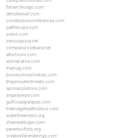
caseyswoodshed.com
fixhairchicago.com
denizliesnaf.com
constitutionconferences.com
patthecope.com
svitcs.com
seriouspizza.net
compassroseband.net
altumcore.com
animal-drive.com
tnamag.com
brooksshoesforkids.com
thayersselectmeats.com
aporiasolutions.com
segwaywpa.com
gulfcoastpalapas.com
thebridgehealthclinics.com
waterlinewriters.org
shameddogan.com
parentsoftots.org
creative3drenderings.com