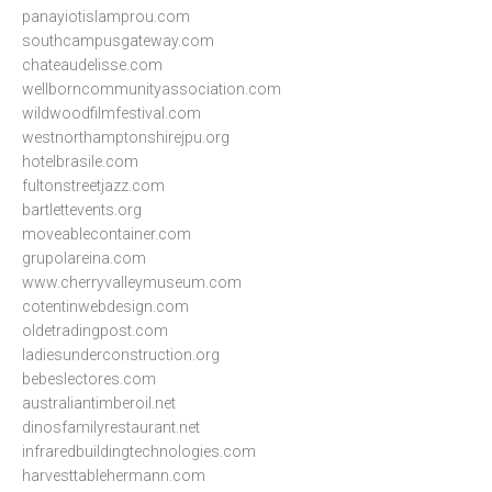
panayiotislamprou.com
southcampusgateway.com
chateaudelisse.com
wellborncommunityassociation.com
wildwoodfilmfestival.com
westnorthamptonshirejpu.org
hotelbrasile.com
fultonstreetjazz.com
bartlettevents.org
moveablecontainer.com
grupolareina.com
www.cherryvalleymuseum.com
cotentinwebdesign.com
oldetradingpost.com
ladiesunderconstruction.org
bebeslectores.com
australiantimberoil.net
dinosfamilyrestaurant.net
infraredbuildingtechnologies.com
harvesttablehermann.com