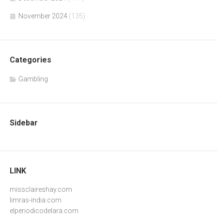
November 2024
(135)
Categories
Gambling
Sidebar
LINK
missclaireshay.com
limras-india.com
elperiodicodelara.com