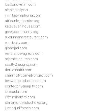
lustforlovefilm.com
nicolasjolly.net
infinitasymphonia.com
africanlegalcentre.org
katsusushihouse.com
greelycommunity.org
ruedumainerestaurant.com
rosetzsky.com
glonojad.com
revistanuevagrecia.com
stjames-church.com
scotty2naughty.com
doreeshafrir.com
charmcitycomedyproject.com
beawareproductions.com
contextdrivenagility.com
ibikeoulu.com
coffinshakers.com
stmaryofczestochowa.org
justicejudifrench.com