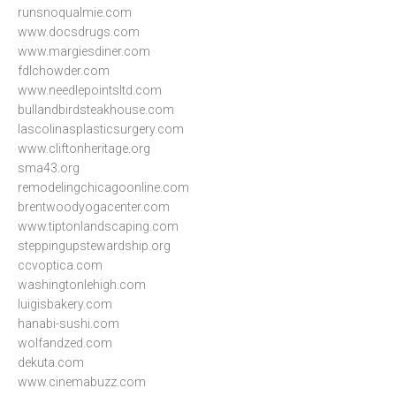
runsnoqualmie.com
www.docsdrugs.com
www.margiesdiner.com
fdlchowder.com
www.needlepointsltd.com
bullandbirdsteakhouse.com
lascolinasplasticsurgery.com
www.cliftonheritage.org
sma43.org
remodelingchicagoonline.com
brentwoodyogacenter.com
www.tiptonlandscaping.com
steppingupstewardship.org
ccvoptica.com
washingtonlehigh.com
luigisbakery.com
hanabi-sushi.com
wolfandzed.com
dekuta.com
www.cinemabuzz.com