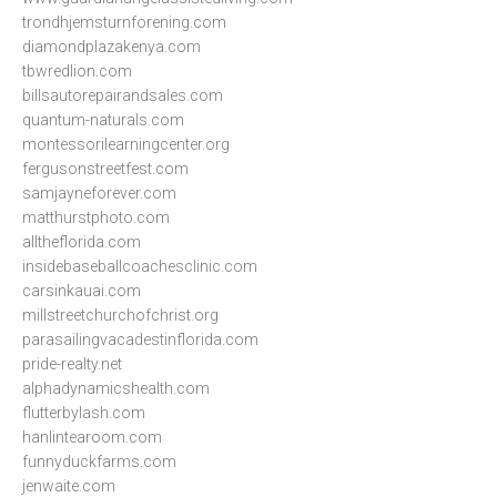
trondhjemsturnforening.com
diamondplazakenya.com
tbwredlion.com
billsautorepairandsales.com
quantum-naturals.com
montessorilearningcenter.org
fergusonstreetfest.com
samjayneforever.com
matthurstphoto.com
alltheflorida.com
insidebaseballcoachesclinic.com
carsinkauai.com
millstreetchurchofchrist.org
parasailingvacadestinflorida.com
pride-realty.net
alphadynamicshealth.com
flutterbylash.com
hanlintearoom.com
funnyduckfarms.com
jenwaite.com