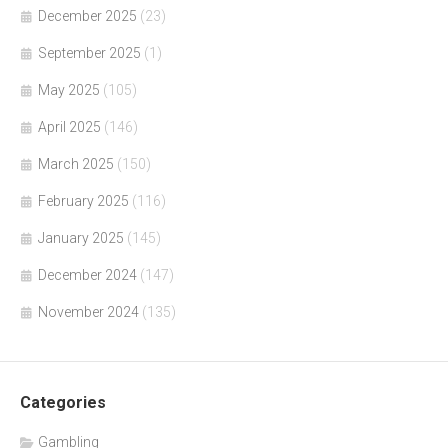
December 2025
(23)
September 2025
(1)
May 2025
(105)
April 2025
(146)
March 2025
(150)
February 2025
(116)
January 2025
(145)
December 2024
(147)
November 2024
(135)
Categories
Gambling