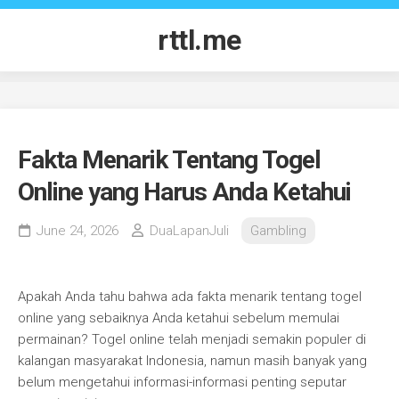
Skip
to
rttl.me
content
Fakta Menarik Tentang Togel
Online yang Harus Anda Ketahui
June 24, 2026
DuaLapanJuli
Gambling
Apakah Anda tahu bahwa ada fakta menarik tentang togel
online yang sebaiknya Anda ketahui sebelum memulai
permainan? Togel online telah menjadi semakin populer di
kalangan masyarakat Indonesia, namun masih banyak yang
belum mengetahui informasi-informasi penting seputar