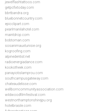
jewelflashtattoos.com
getpcfixtoday.com
bbrtbandra.org
bluebonnetcountry.com
epicclipart.com
pearlmanilahotel.com
maintdrop.com
bobtoman.com
sosanimauxtunisie.org
kogroofing.com
alpinedentist.net
radioenergiadance.com
kookotheek.com
panayiotislamprou.com
southcampusgateway.com
chateaudelisse.com
wellborncommunityassociation.com
wildwoodfilmfestival.com
westnorthamptonshirejpu.org
hotelbrasile.com