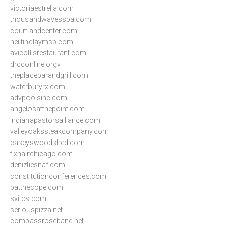
victoriaestrella.com
thousandwavesspa.com
courtlandcenter.com
neilfindlaymsp.com
avicollisrestaurant.com
drcconline.org
v
theplacebarandgrill.com
waterburyrx.com
advpoolsinc.com
angelosatthepoint.com
indianapastorsalliance.com
valleyoakssteakcompany.com
caseyswoodshed.com
fixhairchicago.com
denizliesnaf.com
constitutionconferences.com
patthecope.com
svitcs.com
seriouspizza.net
compassroseband.net