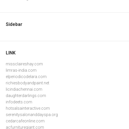
Sidebar
LINK
missclaireshay.com
limras-india.com
elperiodicodelara.com
richiesbodyandpaint.net
licindiachennai.com
daughterdarlings.com
infodeets.com
hotsalsainteractive.com
serenitysalonanddayspa.org
cedarcafeonline.com
acfurnituregiant.com