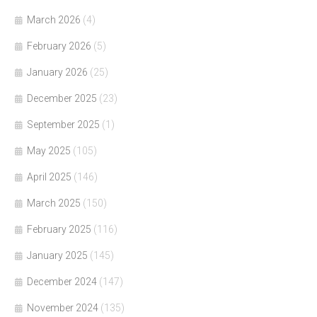
March 2026
(4)
February 2026
(5)
January 2026
(25)
December 2025
(23)
September 2025
(1)
May 2025
(105)
April 2025
(146)
March 2025
(150)
February 2025
(116)
January 2025
(145)
December 2024
(147)
November 2024
(135)