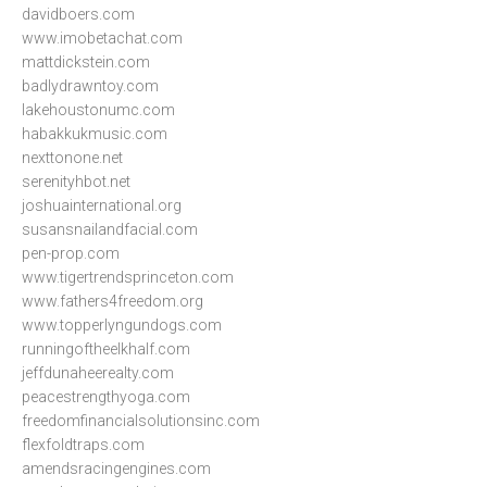
davidboers.com
www.imobetachat.com
mattdickstein.com
badlydrawntoy.com
lakehoustonumc.com
habakkukmusic.com
nexttonone.net
serenityhbot.net
joshuainternational.org
susansnailandfacial.com
pen-prop.com
www.tigertrendsprinceton.com
www.fathers4freedom.org
www.topperlyngundogs.com
runningoftheelkhalf.com
jeffdunaheerealty.com
peacestrengthyoga.com
freedomfinancialsolutionsinc.com
flexfoldtraps.com
amendsracingengines.com