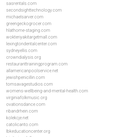
sasrentals.com
secondsighttechnology.com
michaelsarver.com
greengeckogrocer.com
hlathome-staging.com
wokteriyakitargetmall.com
lexingtondentalcenter.com
sydneyellis.com
crowndialysis.org
restauranttrainingprogram.com
allamericanpoolservice.net
jewishpenicillin.com
tomsavagestudios.com
womens-wellbeing-and-mental-health.com
virginiafolkmusic.org
ovationsdance.com
ribandrhein.com
kolekcje.net
catolicanto.com
lbkeducationcenter.org