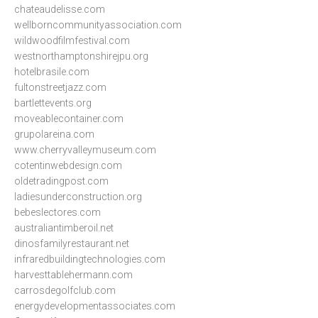
chateaudelisse.com
wellborncommunityassociation.com
wildwoodfilmfestival.com
westnorthamptonshirejpu.org
hotelbrasile.com
fultonstreetjazz.com
bartlettevents.org
moveablecontainer.com
grupolareina.com
www.cherryvalleymuseum.com
cotentinwebdesign.com
oldetradingpost.com
ladiesunderconstruction.org
bebeslectores.com
australiantimberoil.net
dinosfamilyrestaurant.net
infraredbuildingtechnologies.com
harvesttablehermann.com
carrosdegolfclub.com
energydevelopmentassociates.com