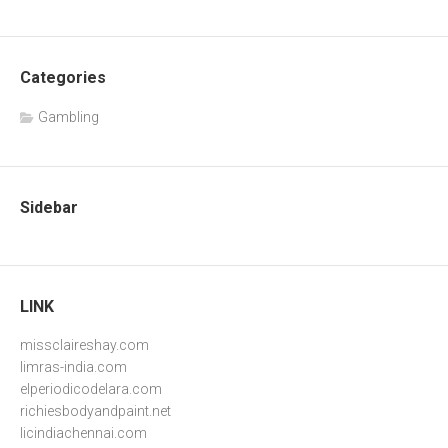
Categories
Gambling
Sidebar
LINK
missclaireshay.com
limras-india.com
elperiodicodelara.com
richiesbodyandpaint.net
licindiachennai.com