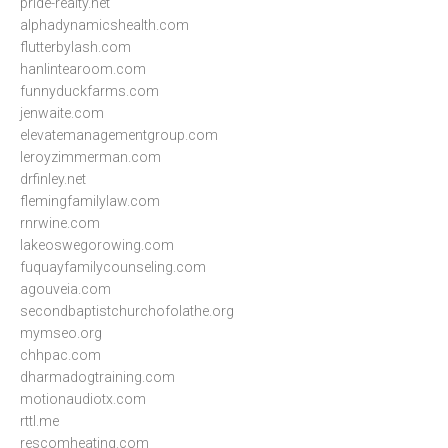
pride-realty.net
alphadynamicshealth.com
flutterbylash.com
hanlintearoom.com
funnyduckfarms.com
jenwaite.com
elevatemanagementgroup.com
leroyzimmerman.com
drfinley.net
flemingfamilylaw.com
rnrwine.com
lakeoswegorowing.com
fuquayfamilycounseling.com
agouveia.com
secondbaptistchurchofolathe.org
mymseo.org
chhpac.com
dharmadogtraining.com
motionaudiotx.com
rttl.me
rescomheating.com