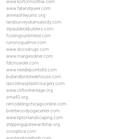
www.kortormorthai.com
www.fatandqueer.com
anneashleyumc.org
landsurveyskansascity.com
stpauldeckbuilders.com
footingsunlimited.com
runsnoqualmie.com
www.docsdrugs.com
www.margiesdiner.com
fdlchowder.com
www.needlepointsltd.com
bullandbirdsteakhouse.com
lascolinasplasticsurgery.com
www.cliftonheritage.org
sma43.org
remodelingchicagoonline.com
brentwoodyogacenter.com
www.tiptonlandscaping.com
steppingupstewardship.org
ccvoptica.com
washingtonlehigh.com