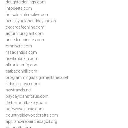
daughterdarlings.com
infodeets.com
hotsalsainteractive.com
serenitysalonanddayspa.org
cedarcafeonline.com
acfurnituregiant.com
undertenminutes.com
omnivere.com
rasadantips.com
newtimbuktu.com
altronicsmfg.com
eatbaconhill.com
programmingassignmentshelp.net
kidssleepover.com
newtravels.net
paydayloansforus.com
thebelmontbakery.com
safewayclassic.com
countrysidewoodcrafts.com
appliancerepairchicagoil.org
ontariotbf.org