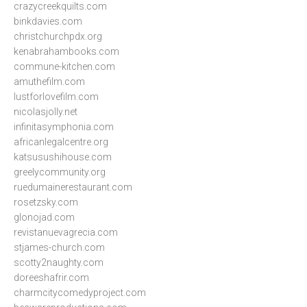
crazycreekquilts.com
binkdavies.com
christchurchpdx.org
kenabrahambooks.com
commune-kitchen.com
amuthefilm.com
lustforlovefilm.com
nicolasjolly.net
infinitasymphonia.com
africanlegalcentre.org
katsusushihouse.com
greelycommunity.org
ruedumainerestaurant.com
rosetzsky.com
glonojad.com
revistanuevagrecia.com
stjames-church.com
scotty2naughty.com
doreeshafrir.com
charmcitycomedyproject.com