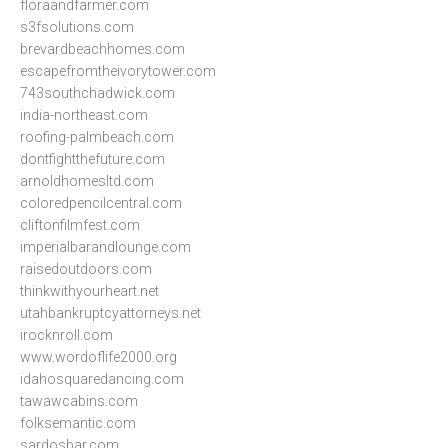
floraandfarmer.com
s3fsolutions.com
brevardbeachhomes.com
escapefromtheivorytower.com
743southchadwick.com
india-northeast.com
roofing-palmbeach.com
dontfightthefuture.com
arnoldhomesltd.com
coloredpencilcentral.com
cliftonfilmfest.com
imperialbarandlounge.com
raisedoutdoors.com
thinkwithyourheart.net
utahbankruptcyattorneys.net
irocknroll.com
www.wordoflife2000.org
idahosquaredancing.com
tawawcabins.com
folksemantic.com
sardosbar.com