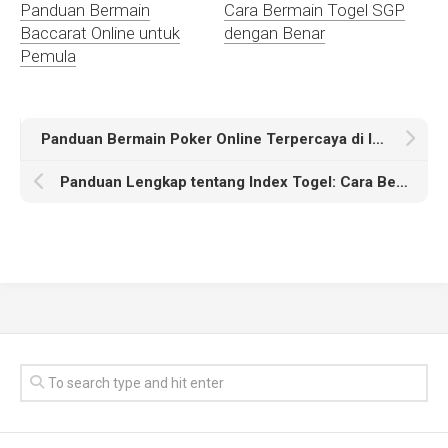
Panduan Bermain
Cara Bermain Togel SGP
Baccarat Online untuk
dengan Benar
Pemula
Panduan Bermain Poker Online Terpercaya di Indonesia
Panduan Lengkap tentang Index Togel: Cara Bermain dan Menang